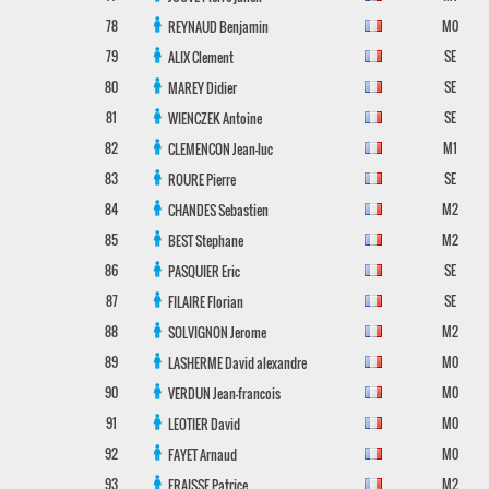
78
M0
REYNAUD
Benjamin
79
SE
ALIX
Clement
80
SE
MAREY
Didier
81
SE
WIENCZEK
Antoine
82
M1
CLEMENCON
Jean-luc
83
SE
ROURE
Pierre
84
M2
CHANDES
Sebastien
85
M2
BEST
Stephane
86
SE
PASQUIER
Eric
87
SE
FILAIRE
Florian
88
M2
SOLVIGNON
Jerome
89
M0
LASHERME
David alexandre
90
M0
VERDUN
Jean-francois
91
M0
LEOTIER
David
92
M0
FAYET
Arnaud
93
M2
FRAISSE
Patrice