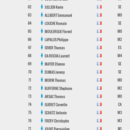
62
SE
JULLIEN
Kevin
63
M0
ALLIBERT
Emmanuel
64
SE
LOUCHE
Romain
65
M0
MOULERGUE
Florent
66
M2
LAPALUS
Philippe
67
ES
SIVIER
Thomas
68
M4
DA ROCHA
Laurent
69
SE
MAYER
Etienne
70
SE
DUMAS
Jeremy
71
M0
MORIN
Thomas
72
M2
BUFFERNE
Stephane
73
M0
ARSAC
Thomas
74
CA
GUERET
Corentin
75
M3
SCHUTZ
Antonin
76
M3
FRERY
Christophe
77
M1
JOUVE
Pierre-julien