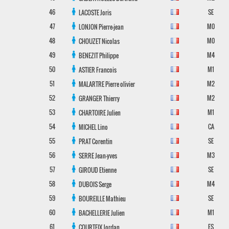
46
SE
LACOSTE
Joris
47
M0
LONJON
Pierre-jean
48
M0
CHOUZET
Nicolas
49
M4
BENEZIT
Philippe
50
M1
ASTIER
Francois
51
M2
MALARTRE
Pierre olivier
52
M2
GRANGER
Thierry
53
M1
CHARTOIRE
Julien
54
CA
MICHEL
Lino
55
SE
PRAT
Corentin
56
M3
SERRE
Jean-yves
57
SE
GIROUD
Etienne
58
M4
DUBOIS
Serge
59
SE
BOUREILLE
Mathieu
60
M1
BACHELLERIE
Julien
61
ES
COURTEIX
Jordan