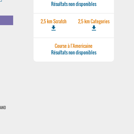
Résultats non disponibles
2,5 km Scratch
2,5 km Categories
file_download
file_download
Course à l'Americaine
Résultats non disponibles
RAND