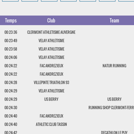
Temps
Club
Team
00:23:36
CLERMONT ATHLETISME AUVERGNE
00:23:49
VELAY ATHLETISME
00:23:58
VELAY ATHLETISME
00:24:06
VELAY ATHLETISME
00:24:22
FAC ANDREZIEUX
NATUR RUNNING
00:24:22
FAC ANDREZIEUX
00:24:28
VILLEPINTE TRIATHLON 93
00:24:29
VELAY ATHLETISME
00:24:29
US BERRY
US BERRY
00:24:30
RUNNING SHOP CLERMONT-FER
00:24:40
FAC ANDREZIEUX
00:24:40
ATHLETIC CLUB TASSIN
00:24:42
DECATHLON LE PUY