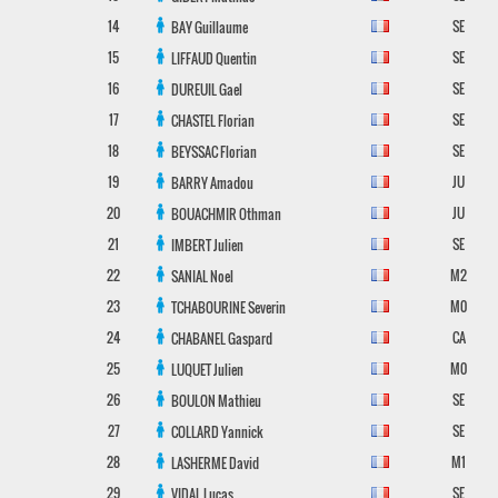
14
SE
BAY
Guillaume
15
SE
LIFFAUD
Quentin
16
SE
DUREUIL
Gael
17
SE
CHASTEL
Florian
18
SE
BEYSSAC
Florian
19
JU
BARRY
Amadou
20
JU
BOUACHMIR
Othman
21
SE
IMBERT
Julien
22
M2
SANIAL
Noel
23
M0
TCHABOURINE
Severin
24
CA
CHABANEL
Gaspard
25
M0
LUQUET
Julien
26
SE
BOULON
Mathieu
27
SE
COLLARD
Yannick
28
M1
LASHERME
David
29
SE
VIDAL
Lucas