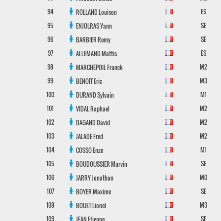
94
ES
ROLLAND
Louison
95
SE
ENJOLRAS
Yann
96
SE
BARBIER
Remy
97
ES
ALLEMAND
Mattis
98
M2
MARCHEPOIL
Franck
99
M3
BENOIT
Eric
100
M1
DURAND
Sylvain
101
M2
VIDAL
Raphael
102
M2
DAGAND
David
103
M2
JALADE
Fred
104
M1
COSSO
Enzo
105
SE
BOUDOUSSIER
Marvin
106
M0
JARRY
Jonathan
107
SE
BOYER
Maxime
108
M3
BOUET
Lionel
109
SE
JEAN
Etienne