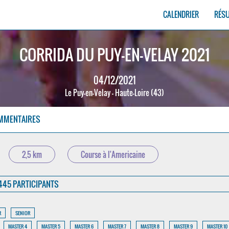
CALENDRIER
RÉS
CORRIDA DU PUY-EN-VELAY 2021
04/12/2021
Le Puy-en-Velay - Haute-Loire (43)
MMENTAIRES
2,5 km
Course à l'Americaine
445 PARTICIPANTS
R
SENIOR
MASTER 4
MASTER 5
MASTER 6
MASTER 7
MASTER 8
MASTER 9
MASTER 10