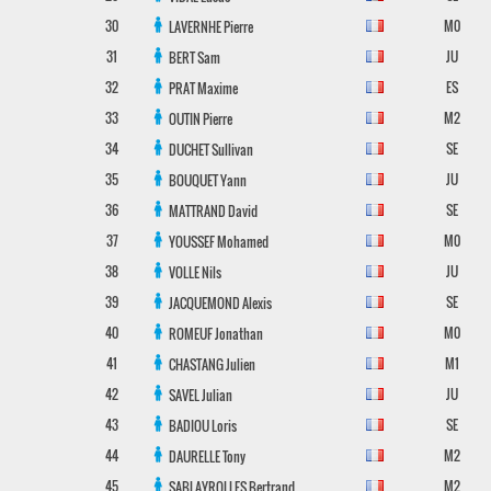
30
M0
LAVERNHE
Pierre
31
JU
BERT
Sam
32
ES
PRAT
Maxime
33
M2
OUTIN
Pierre
34
SE
DUCHET
Sullivan
35
JU
BOUQUET
Yann
36
SE
MATTRAND
David
37
M0
YOUSSEF
Mohamed
38
JU
VOLLE
Nils
39
SE
JACQUEMOND
Alexis
40
M0
ROMEUF
Jonathan
41
M1
CHASTANG
Julien
42
JU
SAVEL
Julian
43
SE
BADIOU
Loris
44
M2
DAURELLE
Tony
45
M2
SABLAYROLLES
Bertrand