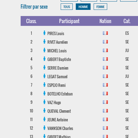
Filtrer par sexe
TOUS
HOMME
FEMME
Class.
Participant
Nation
Cat.
1
ES
PIRES
Louis
2
SE
RIVET
Aurelien
3
JU
MICHEL
Louis
4
SE
GIBERT
Baptiste
5
SE
SERRE
Damien
6
JU
LEGAT
Samuel
7
SE
ESPEJO
Remi
8
SE
BOTELHO
Esteban
9
SE
VAZ
Hugo
10
SE
QUEVAL
Clement
11
SE
JEUNE
Antoine
12
SE
VANNSON
Charles
13
SE
GIBERT
Mathias