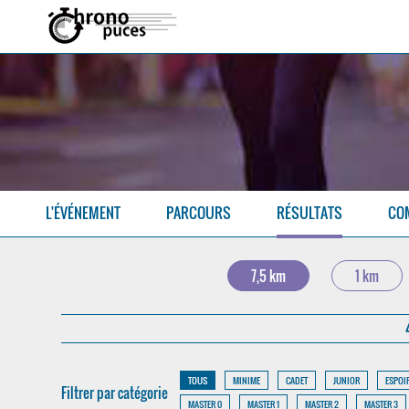
L'ÉVÉNEMENT
PARCOURS
RÉSULTATS
CO
7,5 km
1 km
TOUS
MINIME
CADET
JUNIOR
ESPOI
Filtrer par catégorie
MASTER 0
MASTER 1
MASTER 2
MASTER 3