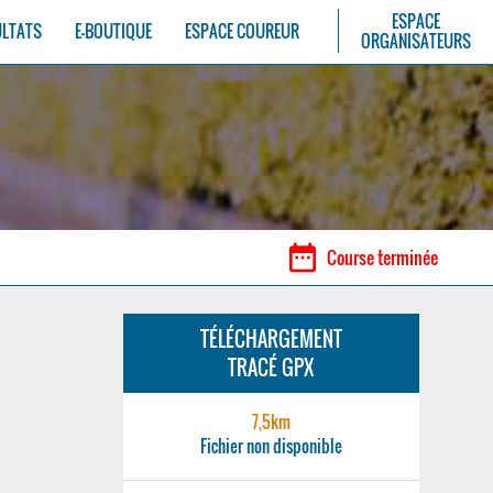
ESPACE
ULTATS
E-BOUTIQUE
ESPACE COUREUR
ORGANISATEURS
date_range
Course terminée
TÉLÉCHARGEMENT
TRACÉ GPX
7,5km
Fichier non disponible