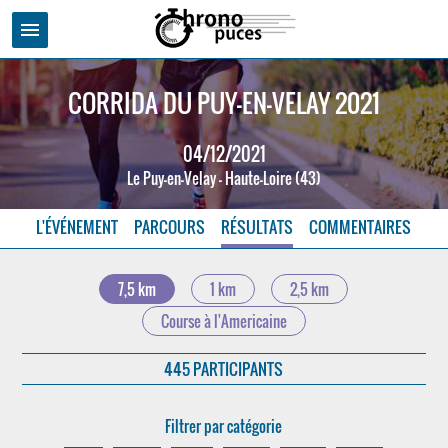
menu
CORRIDA DU PUY-EN-VELAY 2021
04/12/2021
Le Puy-en-Velay - Haute-Loire (43)
L'ÉVÉNEMENT
PARCOURS
RÉSULTATS
COMMENTAIRES
7,5 km
1 km
2,5 km
Course à l'Americaine
445 PARTICIPANTS
Filtrer par catégorie