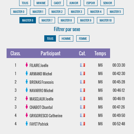
TOUS
MINIME
CADET
JUNIOR
ESPOIR
SENIOR
MASTER 0
MASTER 1
MASTER 2
MASTER 3
MASTER 4
MASTER 5
MASTER 6
MASTER 7
MASTER 8
MASTER 9
MASTER 10
Filtrer par sexe
TOUS
HOMME
FEMME
Class.
Participant
Cat.
Temps
1
M6
00:33:30
FILAIRE
Joelle
1
M6
00:42:30
ARMAND
Michel
2
M6
00:45:28
BRENAS
Francois
3
M6
00:46:12
NAVARRO
Michel
2
M6
00:46:19
MASCLAUX
Joelle
3
M6
00:47:26
CHABOT
Chantal
4
M6
00:49:50
GRIGORESCO
Catherine
4
M6
00:52:48
FAYET
Patrick