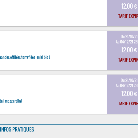
12.00 €
TARIF EXPI
Du 21/10/21
Au 04/12/21 2
12.00 €
ndes effilées torréfiées - miel bio )
TARIF EXPI
Du 21/10/21
Au 04/12/21 2
12.00 €
al, mozzarella)
TARIF EXPI
INFOS PRATIQUES