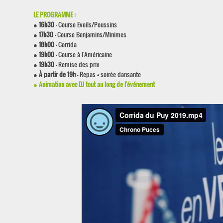
LE PROGRAMME :
●
16h30
- Course Eveils/Poussins
●
17h30
- Course Benjamins/Minimes
●
18h00
- Corrida
●
19h00
- Course à l'Américaine
●
19h30
- Remise des prix
●
À partir de 19h
- Repas + soirée dansante
●
Animation avec DJ tout au long de l'événement