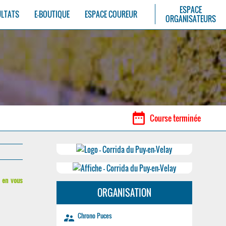
ESPACE
ULTATS
E-BOUTIQUE
ESPACE COUREUR
ORGANISATEURS
date_range
Course terminée
0 en vous
ORGANISATION
Chrono Puces
supervisor_account