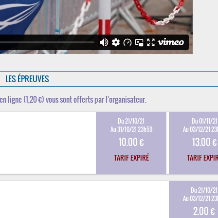
LES ÉPREUVES
en ligne (1,20 €) vous sont offerts par l'organisateur.
Du 21/10/21
Du 01/11/21
Au 31/10/21 23h59
Au 03/12/21 2
10.00 €
13.00 €
TARIF EXPIRÉ
TARIF EXPI
Du 21/10/21
Au 03/12/21 2
2.00 €