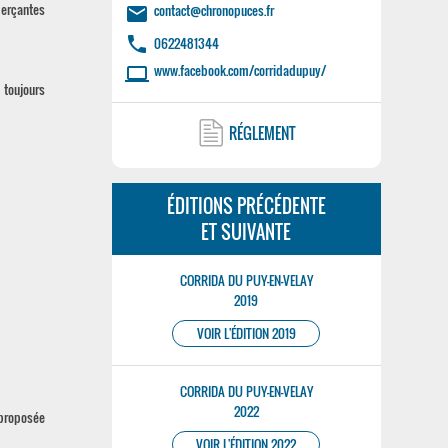
merçantes
contact@chronopuces.fr
email
phone
0622481344
www.facebook.com/corridadupuy/
laptop
J
toujours
RÉGLEMENT
ÉDITIONS PRÉCÉDENTE
ET SUIVANTE
CORRIDA DU PUY-EN-VELAY
2019
VOIR L'ÉDITION 2019
CORRIDA DU PUY-EN-VELAY
2022
 proposée
VOIR L'ÉDITION 2022