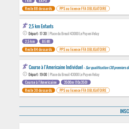
1 km
EA-PO
Reste 88 dossards
PPS ou licence FFA OBLIGATOIRE
2,5 km Enfants
Départ : 17:30
| Place du Breuil 43000 Le Puy-en-Velay
2,5 km
BE-MI
Reste 84 dossards
PPS ou licence FFA OBLIGATOIRE
Course à l'Americaine Individuel -
Sur qualification (30 premiers de
Départ : 19:00
| Place du Breuil 43000 Le Puy-en-Velay
Course à l'Americaine
3500m (10x350)
Reste 30 dossards
PPS ou licence FFA OBLIGATOIRE
INSC