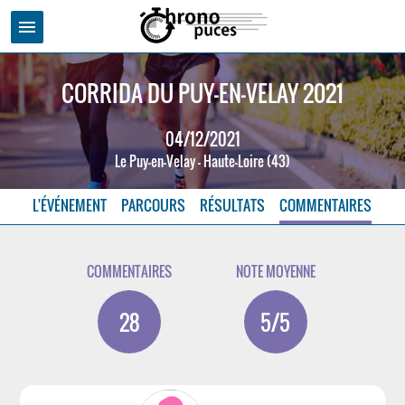
menu
CORRIDA DU PUY-EN-VELAY 2021
04/12/2021
Le Puy-en-Velay - Haute-Loire (43)
L'ÉVÉNEMENT
PARCOURS
RÉSULTATS
COMMENTAIRES
COMMENTAIRES
NOTE MOYENNE
28
5/5