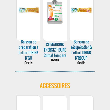
Boisson de
Boisson de
CLIMADRINK
préparation à
récupération à
ENERGIZ'HEURE
l'effort DRINK
l'effort DRINK
Climat tempéré
N'GO
N'RECUP
Oxsitis
Oxsitis
Oxsitis
ACCESSOIRES