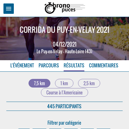
menu
CORRIDA DU PUY-EN-VELAY 2021
04/12/2021
Le Puy-en-Velay - Haute-Loire (43)
L'ÉVÉNEMENT
PARCOURS
RÉSULTATS
COMMENTAIRES
7,5 km
1 km
2,5 km
Course à l'Americaine
445 PARTICIPANTS
Filtrer par catégorie