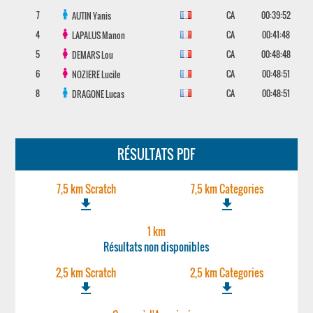
7
CA
00:39:52
AUTIN
Yanis
4
CA
00:41:48
LAPALUS
Manon
5
CA
00:48:48
DEMARS
Lou
6
CA
00:48:51
NOZIERE
Lucile
8
CA
00:48:51
DRAGONE
Lucas
RÉSULTATS PDF
7,5 km Scratch
7,5 km Categories
file_download
file_download
1 km
Résultats non disponibles
2,5 km Scratch
2,5 km Categories
file_download
file_download