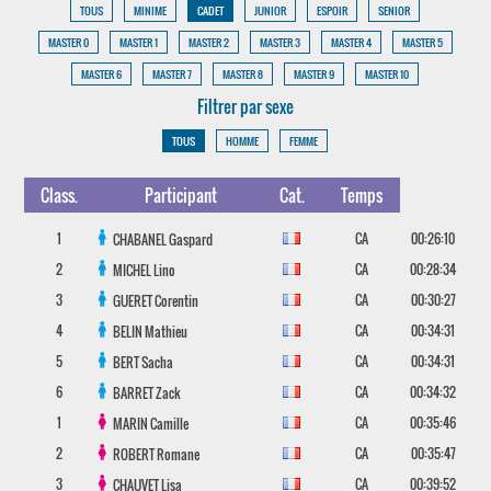
TOUS
MINIME
CADET
JUNIOR
ESPOIR
SENIOR
MASTER 0
MASTER 1
MASTER 2
MASTER 3
MASTER 4
MASTER 5
MASTER 6
MASTER 7
MASTER 8
MASTER 9
MASTER 10
Filtrer par sexe
TOUS
HOMME
FEMME
Class.
Participant
Cat.
Temps
1
CA
00:26:10
CHABANEL
Gaspard
2
CA
00:28:34
MICHEL
Lino
3
CA
00:30:27
GUERET
Corentin
4
CA
00:34:31
BELIN
Mathieu
5
CA
00:34:31
BERT
Sacha
6
CA
00:34:32
BARRET
Zack
1
CA
00:35:46
MARIN
Camille
2
CA
00:35:47
ROBERT
Romane
3
CA
00:39:52
CHAUVET
Lisa