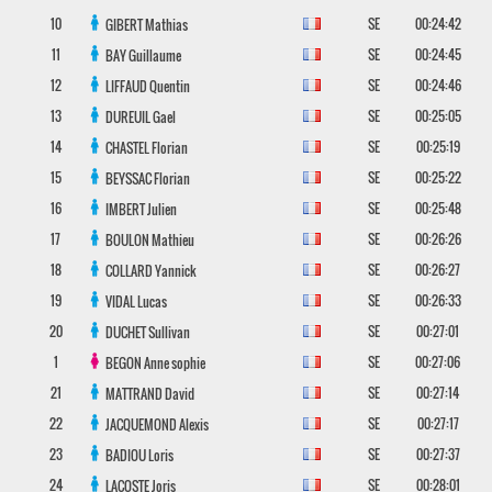
10
SE
00:24:42
GIBERT
Mathias
11
SE
00:24:45
BAY
Guillaume
12
SE
00:24:46
LIFFAUD
Quentin
13
SE
00:25:05
DUREUIL
Gael
14
SE
00:25:19
CHASTEL
Florian
15
SE
00:25:22
BEYSSAC
Florian
16
SE
00:25:48
IMBERT
Julien
17
SE
00:26:26
BOULON
Mathieu
18
SE
00:26:27
COLLARD
Yannick
19
SE
00:26:33
VIDAL
Lucas
20
SE
00:27:01
DUCHET
Sullivan
1
SE
00:27:06
BEGON
Anne sophie
21
SE
00:27:14
MATTRAND
David
22
SE
00:27:17
JACQUEMOND
Alexis
23
SE
00:27:37
BADIOU
Loris
24
SE
00:28:01
LACOSTE
Joris