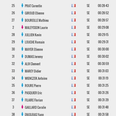
25
SE
00:28:43
PRAT
Corentin
26
SE
00:28:52
GIROUD
Etienne
27
SE
00:28:57
BOUREILLE
Mathieu
2
SE
00:29:08
MALEYSSON
Laurie
28
SE
00:29:15
JULLIEN
Kevin
29
SE
00:29:31
LOUCHE
Romain
30
SE
00:30:00
MAYER
Etienne
31
SE
00:30:02
DUMAS
Jeremy
32
SE
00:30:59
ALIX
Clement
33
SE
00:31:03
MAREY
Didier
34
SE
00:31:19
WIENCZEK
Antoine
35
SE
00:31:25
ROURE
Pierre
36
SE
00:31:26
PASQUIER
Eric
37
SE
00:31:39
FILAIRE
Florian
3
SE
00:31:48
GAILLARD
Coralie
38
SE
00:31:58
ENJOLRAS
Yann