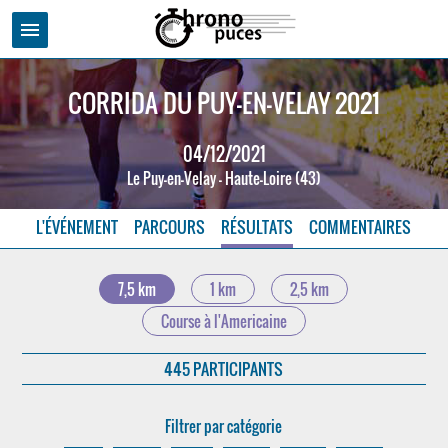
menu
CORRIDA DU PUY-EN-VELAY 2021
04/12/2021
Le Puy-en-Velay - Haute-Loire (43)
L'ÉVÉNEMENT
PARCOURS
RÉSULTATS
COMMENTAIRES
7,5 km
1 km
2,5 km
Course à l'Americaine
445 PARTICIPANTS
Filtrer par catégorie