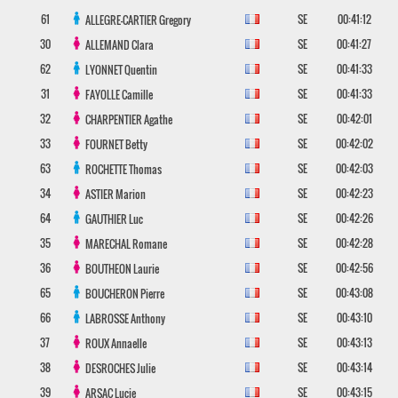
61
SE
00:41:12
ALLEGRE-CARTIER
Gregory
30
SE
00:41:27
ALLEMAND
Clara
62
SE
00:41:33
LYONNET
Quentin
31
SE
00:41:33
FAYOLLE
Camille
32
SE
00:42:01
CHARPENTIER
Agathe
33
SE
00:42:02
FOURNET
Betty
63
SE
00:42:03
ROCHETTE
Thomas
34
SE
00:42:23
ASTIER
Marion
64
SE
00:42:26
GAUTHIER
Luc
35
SE
00:42:28
MARECHAL
Romane
36
SE
00:42:56
BOUTHEON
Laurie
65
SE
00:43:08
BOUCHERON
Pierre
66
SE
00:43:10
LABROSSE
Anthony
37
SE
00:43:13
ROUX
Annaelle
38
SE
00:43:14
DESROCHES
Julie
39
SE
00:43:15
ARSAC
Lucie