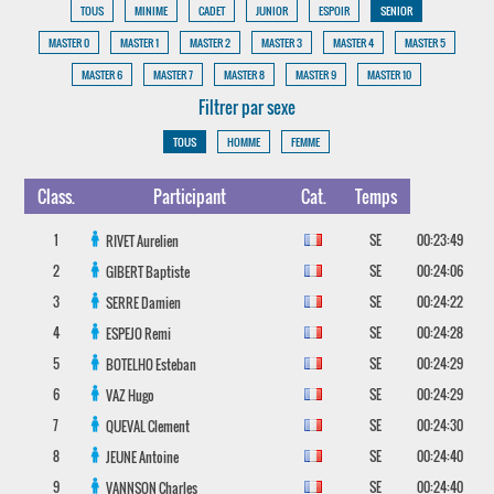
TOUS
MINIME
CADET
JUNIOR
ESPOIR
SENIOR
MASTER 0
MASTER 1
MASTER 2
MASTER 3
MASTER 4
MASTER 5
MASTER 6
MASTER 7
MASTER 8
MASTER 9
MASTER 10
Filtrer par sexe
TOUS
HOMME
FEMME
Class.
Participant
Cat.
Temps
1
SE
00:23:49
RIVET
Aurelien
2
SE
00:24:06
GIBERT
Baptiste
3
SE
00:24:22
SERRE
Damien
4
SE
00:24:28
ESPEJO
Remi
5
SE
00:24:29
BOTELHO
Esteban
6
SE
00:24:29
VAZ
Hugo
7
SE
00:24:30
QUEVAL
Clement
8
SE
00:24:40
JEUNE
Antoine
9
SE
00:24:40
VANNSON
Charles