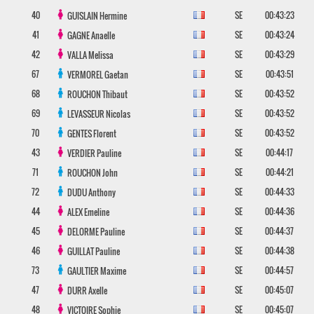
40
SE
00:43:23
GUISLAIN
Hermine
41
SE
00:43:24
GAGNE
Anaelle
42
SE
00:43:29
VALLA
Melissa
67
SE
00:43:51
VERMOREL
Gaetan
68
SE
00:43:52
ROUCHON
Thibaut
69
SE
00:43:52
LEVASSEUR
Nicolas
70
SE
00:43:52
GENTES
Florent
43
SE
00:44:17
VERDIER
Pauline
71
SE
00:44:21
ROUCHON
John
72
SE
00:44:33
DUDU
Anthony
44
SE
00:44:36
ALEX
Emeline
45
SE
00:44:37
DELORME
Pauline
46
SE
00:44:38
GUILLAT
Pauline
73
SE
00:44:57
GAULTIER
Maxime
47
SE
00:45:07
DURR
Axelle
48
SE
00:45:07
VICTOIRE
Sophie