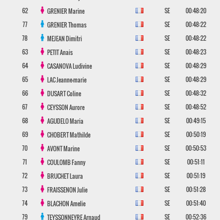
62
SE
00:48:20
GRENIER
Marine
77
SE
00:48:22
GRENIER
Thomas
78
SE
00:48:22
MEJEAN
Dimitri
63
SE
00:48:23
PETIT
Anais
64
SE
00:48:29
CASANOVA
Ludivine
65
SE
00:48:29
LAC
Jeanne-marie
66
SE
00:48:32
DUSART
Coline
67
SE
00:48:52
CEYSSON
Aurore
68
SE
00:49:15
AGUDELO
Maria
69
SE
00:50:19
CHOBERT
Mathilde
70
SE
00:50:53
AVONT
Marine
71
SE
00:51:11
COULOMB
Fanny
72
SE
00:51:19
BRUCHET
Laura
73
SE
00:51:28
FRAISSENON
Julie
74
SE
00:51:40
BLACHON
Amelie
79
SE
00:52:36
TEYSSONNEYRE
Arnaud