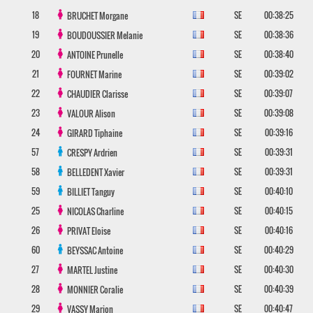
18
SE
00:38:25
BRUCHET
Morgane
19
SE
00:38:36
BOUDOUSSIER
Melanie
20
SE
00:38:40
ANTOINE
Prunelle
21
SE
00:39:02
FOURNET
Marine
22
SE
00:39:07
CHAUDIER
Clarisse
23
SE
00:39:08
VALOUR
Alison
24
SE
00:39:16
GIRARD
Tiphaine
57
SE
00:39:31
CRESPY
Ardrien
58
SE
00:39:31
BELLEDENT
Xavier
59
SE
00:40:10
BILLIET
Tanguy
25
SE
00:40:15
NICOLAS
Charline
26
SE
00:40:16
PRIVAT
Eloise
60
SE
00:40:29
BEYSSAC
Antoine
27
SE
00:40:30
MARTEL
Justine
28
SE
00:40:39
MONNIER
Coralie
29
SE
00:40:47
VASSY
Marion