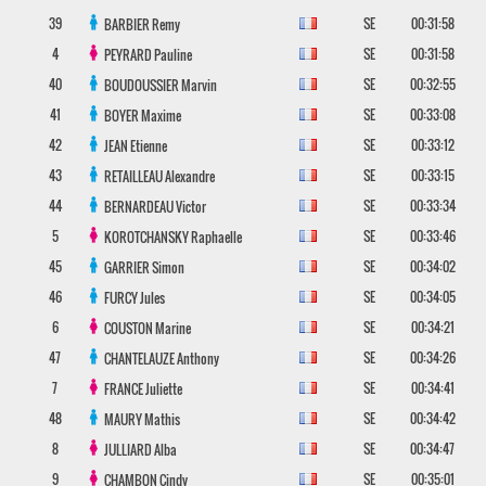
39
SE
00:31:58
BARBIER
Remy
4
SE
00:31:58
PEYRARD
Pauline
40
SE
00:32:55
BOUDOUSSIER
Marvin
41
SE
00:33:08
BOYER
Maxime
42
SE
00:33:12
JEAN
Etienne
43
SE
00:33:15
RETAILLEAU
Alexandre
44
SE
00:33:34
BERNARDEAU
Victor
5
SE
00:33:46
KOROTCHANSKY
Raphaelle
45
SE
00:34:02
GARRIER
Simon
46
SE
00:34:05
FURCY
Jules
6
SE
00:34:21
COUSTON
Marine
47
SE
00:34:26
CHANTELAUZE
Anthony
7
SE
00:34:41
FRANCE
Juliette
48
SE
00:34:42
MAURY
Mathis
8
SE
00:34:47
JULLIARD
Alba
9
SE
00:35:01
CHAMBON
Cindy