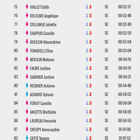
75
SE
00:52:37
VIALLET
Edith
76
SE
00:52:48
DELOLME
Angelique
77
SE
00:52:49
COLLANGE
Juliette
78
SE
00:52:59
CHAPUIS
Camille
79
SE
00:53:04
BOULON
Alexandrine
80
SE
00:53:04
TONARELLI
Elise
81
SE
00:54:19
MOULIN
Melanie
82
SE
00:54:19
FAURE
Justine
83
SE
00:54:21
GARNIER
Justine
80
SE
00:54:48
REGNIER
Antoine
81
SE
00:54:52
ACHARD
Sylvain
84
SE
00:56:04
FOROT
Camille
85
SE
00:56:05
ANCETTE
Mathilde
86
SE
00:56:55
LAUREAU
Amanda
87
SE
01:01:08
CRESPY
Anne-sophie
82
SE
01:01:52
CEYTE
Tommy