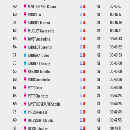
49
SE
00:45:07
MARTIGNAGO
Chiara
50
SE
00:45:17
ROUX
Lea
51
SE
00:45:19
FARGIER
Marion
52
SE
00:45:41
MUGUET
Gwenaelle
53
SE
00:45:43
JOVET
Amandine
54
SE
00:45:52
FARGEOT
Corentin
74
SE
00:45:53
EXBRAXAT
Jules
75
SE
00:46:08
LAURENT
Jeremy
55
SE
00:46:08
RENARD
Juliette
56
SE
00:46:36
ROUX
Annabelle
57
SE
00:46:36
PETIT
Celia
58
SE
00:47:25
PETIT
Charlotte
59
SE
00:47:26
FAYET DE SEAUVE
Sophie
76
SE
00:47:39
PIRES
Romain
60
SE
00:47:55
DELESSERT
Claudia
61
SE
00:48:11
BESSET
Audrey