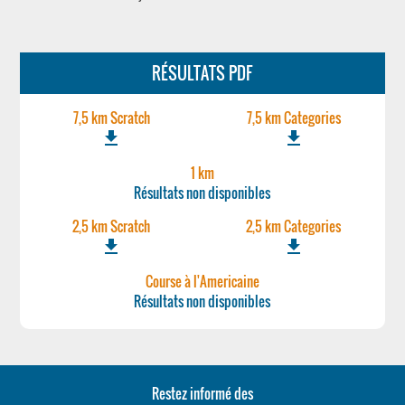
RÉSULTATS PDF
7,5 km Scratch
7,5 km Categories
file_download
file_download
1 km
Résultats non disponibles
2,5 km Scratch
2,5 km Categories
file_download
file_download
Course à l'Americaine
Résultats non disponibles
Restez informé des