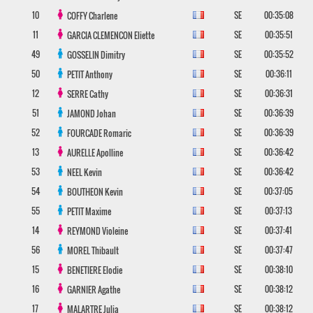
10
SE
00:35:08
COFFY
Charlene
11
SE
00:35:51
GARCIA CLEMENCON
Eliette
49
SE
00:35:52
GOSSELIN
Dimitry
50
SE
00:36:11
PETIT
Anthony
12
SE
00:36:31
SERRE
Cathy
51
SE
00:36:39
JAMOND
Johan
52
SE
00:36:39
FOURCADE
Romaric
13
SE
00:36:42
AURELLE
Apolline
53
SE
00:36:42
NEEL
Kevin
54
SE
00:37:05
BOUTHEON
Kevin
55
SE
00:37:13
PETIT
Maxime
14
SE
00:37:41
REYMOND
Violeine
56
SE
00:37:47
MOREL
Thibault
15
SE
00:38:10
BENETIERE
Elodie
16
SE
00:38:12
GARNIER
Agathe
17
SE
00:38:12
MALARTRE
Julia