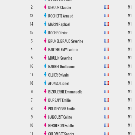
2
M1
DEFOUR
Claudie
13
M1
ROCHETTE
Arnaud
14
M1
MARIN
Raphael
15
M1
ROCHE
Olivier
3
M1
BRUNEL BRAUD
Severine
4
M1
BARTHELEMY
Laetitia
5
M1
MOULIN
Severine
16
M1
BARRET
Guillaume
17
M1
OLLIER
Sylvain
18
M1
AFONSO
Lionel
6
M1
BIZOUERNE
Emmanuelle
7
M1
DURSAPT
Emilie
8
M1
POUDEVIGNE
Emilie
9
M1
HABOUZIT
Celine
10
M1
BERGERON
Estelle
11
M1
COLOMBET
Sandra