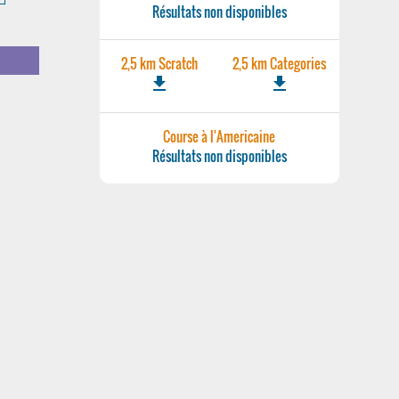
Résultats non disponibles
2,5 km Scratch
2,5 km Categories
file_download
file_download
Course à l'Americaine
Résultats non disponibles