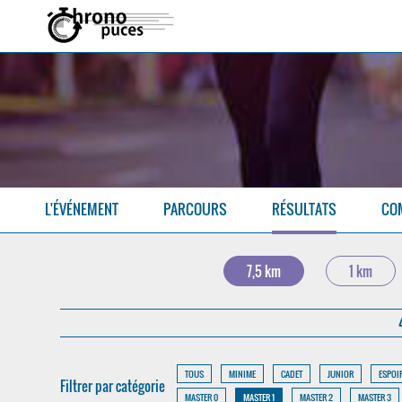
L'ÉVÉNEMENT
PARCOURS
RÉSULTATS
CO
7,5 km
1 km
TOUS
MINIME
CADET
JUNIOR
ESPOI
Filtrer par catégorie
MASTER 0
MASTER 1
MASTER 2
MASTER 3