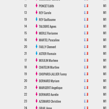
12
M1
PONCET
Edith
13
M1
REY
Carole
19
M1
REY
Guillaume
14
M1
TALOBRE
Agnes
15
M1
MERLE
Florianne
16
M1
MARTEL
Pascaline
20
M1
FAILLY
Clement
21
M1
ASTIER
Romain
17
M1
MOULIN
Marlene
18
M1
CHATELIN
Martine
19
M1
CHOPARD-LALLIER
Fanny
20
M1
BERNARD
Myriam
21
M1
MARGERIT
Angelique
22
M1
BERNARD
Aurelie
23
M1
AZEMARD
Christine
24
M1
GRAIL
Anne