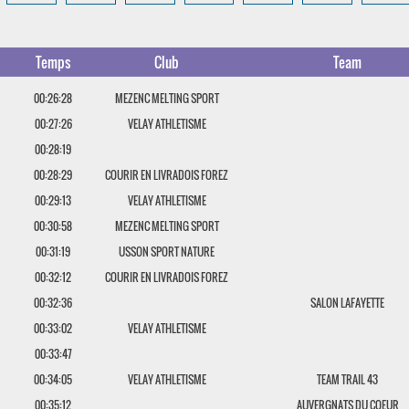
Temps
Club
Team
00:26:28
MEZENC MELTING SPORT
00:27:26
VELAY ATHLETISME
00:28:19
00:28:29
COURIR EN LIVRADOIS FOREZ
00:29:13
VELAY ATHLETISME
00:30:58
MEZENC MELTING SPORT
00:31:19
USSON SPORT NATURE
00:32:12
COURIR EN LIVRADOIS FOREZ
00:32:36
SALON LAFAYETTE
00:33:02
VELAY ATHLETISME
00:33:47
00:34:05
VELAY ATHLETISME
TEAM TRAIL 43
00:35:12
AUVERGNATS DU COEUR