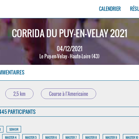
CALENDRIER
RÉS
CORRIDA DU PUY-EN-VELAY 2021
04/12/2021
Le Puy-en-Velay - Haute-Loire (43)
MMENTAIRES
2,5 km
Course à l'Americaine
445 PARTICIPANTS
R
SENIOR
MASTER 4
MASTER 5
MASTER 6
MASTER 7
MASTER 8
MASTER 9
MASTER 10