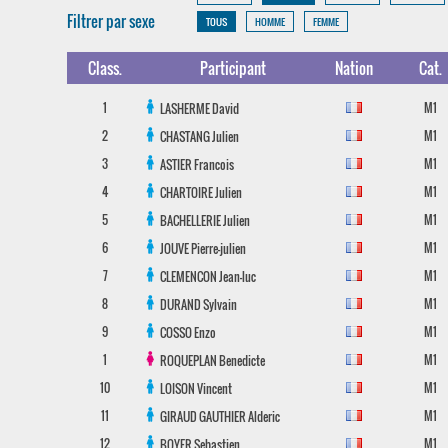
Filtrer par sexe
TOUS
HOMME
FEMME
Class.
Participant
Nation
Cat.
1
M1
LASHERME
David
2
M1
CHASTANG
Julien
3
M1
ASTIER
Francois
4
M1
CHARTOIRE
Julien
5
M1
BACHELLERIE
Julien
6
M1
JOUVE
Pierre-julien
7
M1
CLEMENCON
Jean-luc
8
M1
DURAND
Sylvain
9
M1
COSSO
Enzo
1
M1
ROQUEPLAN
Benedicte
10
M1
LOISON
Vincent
11
M1
GIRAUD GAUTHIER
Alderic
12
M1
BOYER
Sebastien