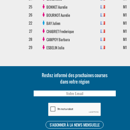
25
M1
BONNET
Aurelie
26
M1
BOURNOT
Aurelie
22
M1
BAY
Julien
27
M1
CHABRET
Frederique
28
M1
CAMPOY
Barbara
29
M1
ESBELIN
Julia
Restez informé des prochaines courses
dans votre région