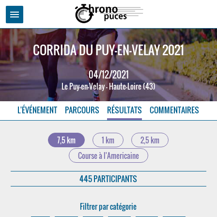
menu
CORRIDA DU PUY-EN-VELAY 2021
04/12/2021
Le Puy-en-Velay - Haute-Loire (43)
L'ÉVÉNEMENT
PARCOURS
RÉSULTATS
COMMENTAIRES
7,5 km
1 km
2,5 km
Course à l'Americaine
445 PARTICIPANTS
Filtrer par catégorie