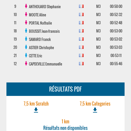
9
M3
00:50:00
ANTHOUARD
Stephanie
10
M3
00:52:32
MOOTE
Aline
11
M3
00:52:48
PORTAL
Nathalie
18
M3
00:53:00
BOUSSIT
Jean-francois
19
M3
00:53:02
SAMARD
Franck
20
M3
00:53:03
ASTIER
Christophe
21
M3
00:53:11
CETTE
Eric
12
M3
00:55:46
CAPDEVILLE
Emmanuelle
RÉSULTATS PDF
7,5 km Scratch
7,5 km Categories
file_download
file_download
1 km
Résultats non disponibles