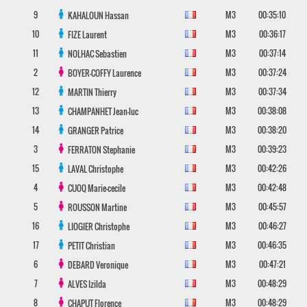
9
M3
00:35:10
KAHALOUN
Hassan
10
M3
00:36:17
FIZE
Laurent
11
M3
00:37:14
NOLHAC
Sebastien
2
M3
00:37:24
BOYER-COFFY
Laurence
12
M3
00:37:34
MARTIN
Thierry
13
M3
00:38:08
CHAMPANHET
Jean-luc
14
M3
00:38:20
GRANGER
Patrice
3
M3
00:39:23
FERRATON
Stephanie
15
M3
00:42:26
LAVAL
Christophe
4
M3
00:42:48
CUOQ
Marie-cecile
5
M3
00:45:57
ROUSSON
Martine
16
M3
00:46:27
LIOGIER
Christophe
17
M3
00:46:35
PETIT
Christian
6
M3
00:47:21
DEBARD
Veronique
7
M3
00:48:29
ALVES
Izilda
8
M3
00:48:29
CHAPUT
Florence