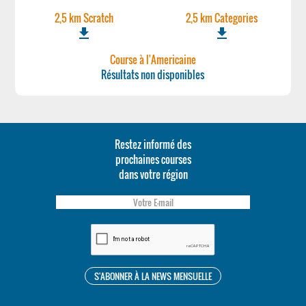
2,5 km Scratch
2,5 km Categories
file_download
file_download
Course à l'Americaine
Résultats non disponibles
Restez informé des
prochaines courses
dans votre région