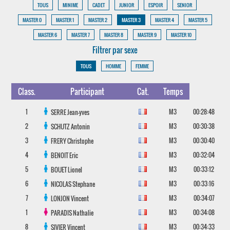
TOUS
MINIME
CADET
JUNIOR
ESPOIR
SENIOR
MASTER 0
MASTER 1
MASTER 2
MASTER 3
MASTER 4
MASTER 5
MASTER 6
MASTER 7
MASTER 8
MASTER 9
MASTER 10
Filtrer par sexe
TOUS
HOMME
FEMME
Class.
Participant
Cat.
Temps
1
M3
00:28:48
SERRE
Jean-yves
2
M3
00:30:38
SCHUTZ
Antonin
3
M3
00:30:40
FRERY
Christophe
4
M3
00:32:04
BENOIT
Eric
5
M3
00:33:12
BOUET
Lionel
6
M3
00:33:16
NICOLAS
Stephane
7
M3
00:34:07
LONJON
Vincent
1
M3
00:34:08
PARADIS
Nathalie
8
M3
00:34:33
SIVIER
Vincent