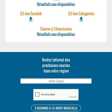
Résultats non disponibles
2,5 km Scratch
2,5 km Categories
file_download
file_download
Course à l'Americaine
Résultats non disponibles
Restez informé des
prochaines courses
dans votre région