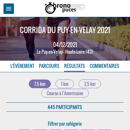
menu
CORRIDA DU PUY-EN-VELAY 2021
04/12/2021
Le Puy-en-Velay - Haute-Loire (43)
L'ÉVÉNEMENT
PARCOURS
RÉSULTATS
COMMENTAIRES
7,5 km
1 km
2,5 km
Course à l'Americaine
445 PARTICIPANTS
Filtrer par catégorie