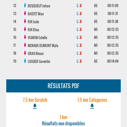
12
BE
00:11:09
BESQUEUT
Johan
13
BE
00:11:31
BASTET
Mae
14
BE
00:11:38
RIX
Jade
15
MI
00:12:33
RIX
Elisa
16
MI
00:12:35
VUARIN
Estelle
17
MI
00:12:35
MENABE DUMONT
Myla
18
MI
00:12:35
GRAS
Ninon
19
BE
00:14:04
LIOGIER
Corentin
RÉSULTATS PDF
7,5 km Scratch
7,5 km Categories
file_download
file_download
1 km
Résultats non disponibles