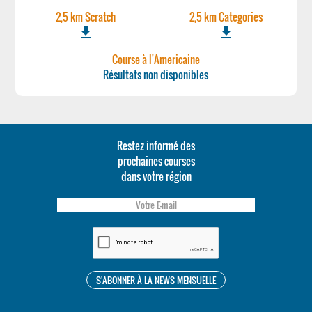
2,5 km Scratch
2,5 km Categories
file_download
file_download
Course à l'Americaine
Résultats non disponibles
Restez informé des
prochaines courses
dans votre région