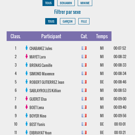
TOUS
BENJAMIN
MINIME
Filtrer par sexe
TOUS
GARÇON
FILLE
Class.
Participant
Cat.
Temps
1
MI
00:07:52
CHABANEZ
Jules
2
MI
00:08:32
MAYET
Lara
3
MI
00:08:33
BRENAS
Camille
4
MI
00:08:34
SIMOND
Maxence
5
BE
00:08:46
ROBERT GUTIERREZ
Jean
6
MI
00:08:53
SABLAYROLLES
Killian
7
MI
00:09:00
GUERET
Elsa
8
MI
00:09:40
BOET
Lena
9
MI
00:09:56
BOYER
Nino
10
BE
00:10:01
BEST
Yanis
11
BE
00:10:21
EXBRAYAT
Yoan