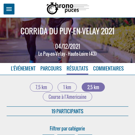
menu
CORRIDA DU PUY-EN-VELAY 2021
04/12/2021
Le Puy-en-Velay - Haute-Loire (43)
L'ÉVÉNEMENT
PARCOURS
RÉSULTATS
COMMENTAIRES
7,5 km
1 km
2,5 km
Course à l'Americaine
19 PARTICIPANTS
Filtrer par catégorie