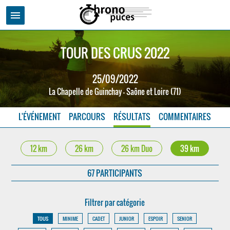
menu
TOUR DES CRUS 2022
25/09/2022
La Chapelle de Guinchay - Saône et Loire (71)
L'ÉVÉNEMENT
PARCOURS
RÉSULTATS
COMMENTAIRES
12 km
26 km
26 km Duo
39 km
67 PARTICIPANTS
Filtrer par catégorie
TOUS
MINIME
CADET
JUNIOR
ESPOIR
SENIOR