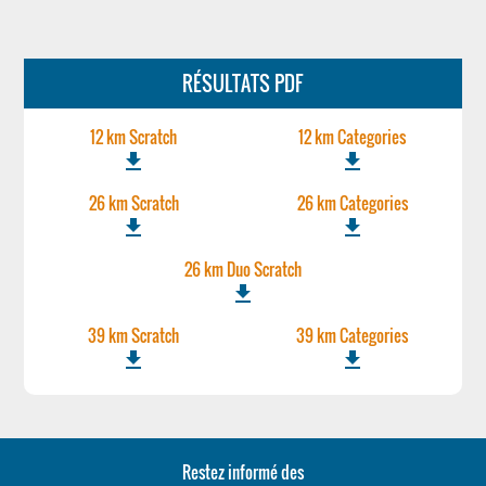
RÉSULTATS PDF
12 km Scratch
12 km Categories
file_download
file_download
26 km Scratch
26 km Categories
file_download
file_download
26 km Duo Scratch
file_download
39 km Scratch
39 km Categories
file_download
file_download
Restez informé des