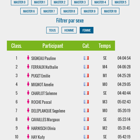
MASTER 0
MASTER 1
MASTER 2
MASTER 3
MASTER 4
MASTER 5
MASTER 6
MASTER 7
MASTER 8
MASTER 9
MASTER 10
Filtrer par sexe
TOUS
HOMME
FEMME
Class.
Participant
Cat.
Temps
1
SE
04:04:54
SIGNEAU
Pauline
2
M4
04:06:28
FERRAUX
Nathalie
3
M1
04:25:28
PUGET
Emilie
4
M0
04:29:05
MIGNOT
Amelie
5
SE
04:40:44
CHARLOT
Solenne
6
M3
05:02:43
ROCHE
Pascal
7
M0
05:20:19
DELEPLANQUE
Segolene
8
SE
05:23:14
CAVAILLES
Margaux
9
M2
05:31:45
HARNISCH
Olivia
10
SE
05:42:19
HAY
Katy