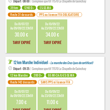
Départ : 08:00
| Complexe sportif 71570 La Chapelle de Guinchay
39 km
1240 D+
ES-SE-MA
Reste 31 dossards
PPS ou licence FFA OBLIGATOIRE
Du 01/07/22
Du 10/09/22
Au 09/09/22 23h59
Au 23/09/22 23h59
30.00 €
34.00 €
TARIF EXPIRÉ
TARIF EXPIRÉ
12 km Marche Individuel -
La marche des Crus (pas de certificat)
Départ : 09:35
| Complexe sportif 71570 La Chapelle de Guinchay
12 km Marche
200 D+
BE-MI-CA-JU-ES-SE-MA
Reste 142 dossards
SANS PPS ni licence FFA
Du 01/07/22
Du 10/09/22
Au 09/09/22 23h59
Au 23/09/22 23h59
7.00 €
11.00 €
TARIF EXPIRÉ
TARIF EXPIRÉ