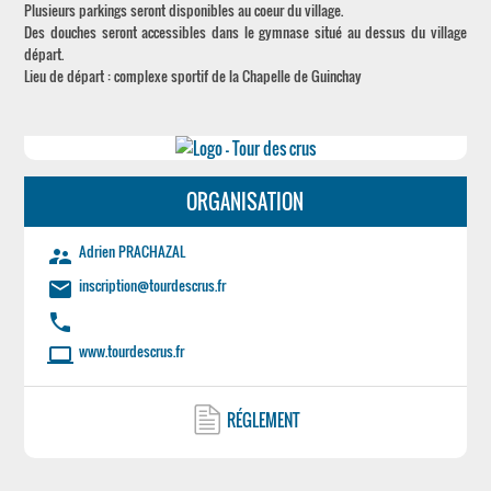
Plusieurs parkings seront disponibles au coeur du village.
Des douches seront accessibles dans le gymnase situé au dessus du village
départ.
Lieu de départ : complexe sportif de la Chapelle de Guinchay
ORGANISATION
Adrien PRACHAZAL
supervisor_account
inscription@tourdescrus.fr
email
phone
www.tourdescrus.fr
laptop
RÉGLEMENT