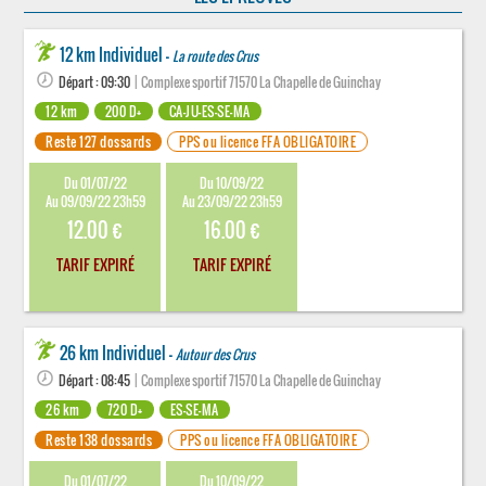
12 km Individuel -
La route des Crus
Départ : 09:30
| Complexe sportif 71570 La Chapelle de Guinchay
12 km
200 D+
CA-JU-ES-SE-MA
Reste 127 dossards
PPS ou licence FFA OBLIGATOIRE
Du 01/07/22
Du 10/09/22
Au 09/09/22 23h59
Au 23/09/22 23h59
12.00 €
16.00 €
TARIF EXPIRÉ
TARIF EXPIRÉ
26 km Individuel -
Autour des Crus
Départ : 08:45
| Complexe sportif 71570 La Chapelle de Guinchay
26 km
720 D+
ES-SE-MA
Reste 138 dossards
PPS ou licence FFA OBLIGATOIRE
Du 01/07/22
Du 10/09/22