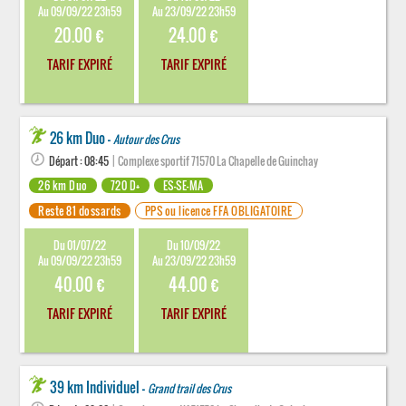
Au 09/09/22 23h59
Au 23/09/22 23h59
20.00 €
24.00 €
TARIF EXPIRÉ
TARIF EXPIRÉ
26 km Duo -
Autour des Crus
Départ : 08:45
| Complexe sportif 71570 La Chapelle de Guinchay
26 km Duo
720 D+
ES-SE-MA
Reste 81 dossards
PPS ou licence FFA OBLIGATOIRE
Du 01/07/22
Du 10/09/22
Au 09/09/22 23h59
Au 23/09/22 23h59
40.00 €
44.00 €
TARIF EXPIRÉ
TARIF EXPIRÉ
39 km Individuel -
Grand trail des Crus