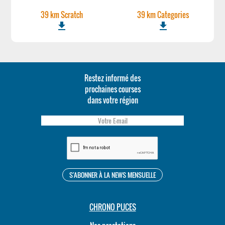
39 km Scratch
39 km Categories
file_download
file_download
Restez informé des
prochaines courses
dans votre région
CHRONO PUCES