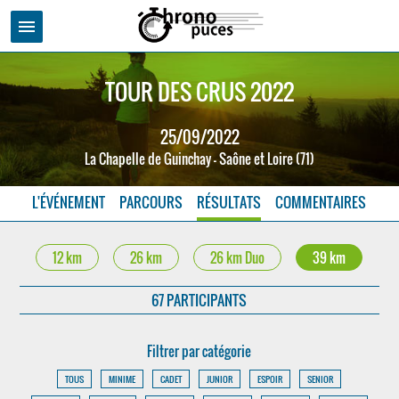
menu
TOUR DES CRUS 2022
25/09/2022
La Chapelle de Guinchay - Saône et Loire (71)
L'ÉVÉNEMENT
PARCOURS
RÉSULTATS
COMMENTAIRES
12 km
26 km
26 km Duo
39 km
67 PARTICIPANTS
Filtrer par catégorie
TOUS
MINIME
CADET
JUNIOR
ESPOIR
SENIOR