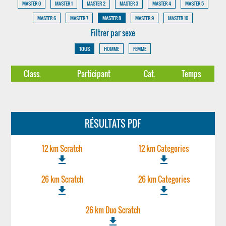
MASTER 0
MASTER 1
MASTER 2
MASTER 3
MASTER 4
MASTER 5
MASTER 6
MASTER 7
MASTER 8
MASTER 9
MASTER 10
Filtrer par sexe
TOUS
HOMME
FEMME
Class.
Participant
Cat.
Temps
RÉSULTATS PDF
12 km Scratch
12 km Categories
file_download
file_download
26 km Scratch
26 km Categories
file_download
file_download
26 km Duo Scratch
file_download