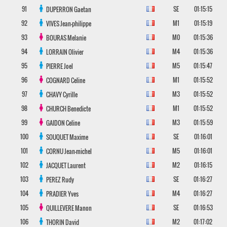
91
SE
01:15:15
DUPERRON
Gaetan
92
M1
01:15:19
VIVES
Jean-philippe
93
M0
01:15:36
BOURAS
Melanie
94
M4
01:15:36
LORRAIN
Olivier
95
M5
01:15:47
PIERRE
Joel
96
M1
01:15:52
COGNARD
Celine
97
M3
01:15:52
CHAVY
Cyrille
98
M1
01:15:52
CHURCH
Benedicte
99
M3
01:15:59
GAIDON
Celine
100
SE
01:16:01
SOUQUET
Maxime
101
M5
01:16:01
CORNU
Jean-michel
102
M2
01:16:15
JACQUET
Laurent
103
SE
01:16:27
PEREZ
Rudy
104
M4
01:16:27
PRADIER
Yves
105
SE
01:16:53
QUILLEVERE
Manon
106
M2
01:17:02
THORIN
David