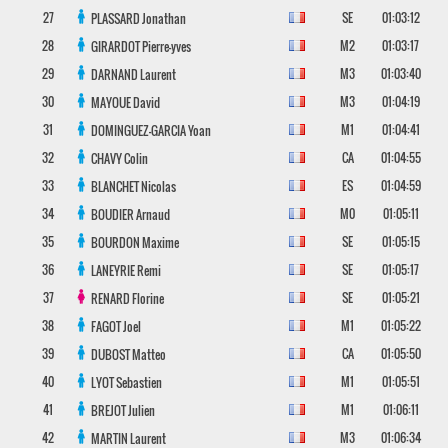
27
SE
01:03:12
PLASSARD
Jonathan
28
M2
01:03:17
GIRARDOT
Pierre-yves
29
M3
01:03:40
DARNAND
Laurent
30
M3
01:04:19
MAYOUE
David
31
M1
01:04:41
DOMINGUEZ-GARCIA
Yoan
32
CA
01:04:55
CHAVY
Colin
33
ES
01:04:59
BLANCHET
Nicolas
34
M0
01:05:11
BOUDIER
Arnaud
35
SE
01:05:15
BOURDON
Maxime
36
SE
01:05:17
LANEYRIE
Remi
37
SE
01:05:21
RENARD
Florine
38
M1
01:05:22
FAGOT
Joel
39
CA
01:05:50
DUBOST
Matteo
40
M1
01:05:51
LYOT
Sebastien
41
M1
01:06:11
BREJOT
Julien
42
M3
01:06:34
MARTIN
Laurent