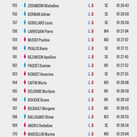
155
SE
01:26:43
ZERAMDINI
Mahedine
156
SE
01:26:50
KERMAN
Adrien
157
SE
01:26:50
GOBILLARD
Louis
158
M4
01:27:04
LARREGAIN
Pierre
159
M0
01:27:07
MUSSY
Pauline
160
SE
01:27:13
PRALUS
Kevin
161
SE
01:27:45
BEZANCON
Apolline
162
M1
01:27:52
PAQUET
Damien
163
SE
01:27:55
RONDET
Honorine
164
M5
01:28:08
CAFFIN
Maria
165
M1
01:28:50
DELORME
Marilyne
166
M1
01:28:50
BOUCHE
Bruno
167
M1
01:28:55
BILBAULT
Morgane
168
M3
01:28:55
BALLIGAND
Olivier
169
SE
01:28:56
ANDRU
Ombeline
170
M0
01:29:04
MARCELLIN
Marine