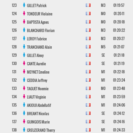
123
M3
01:19:57
GILLET
Patrick
124
M0
01:20:11
TONDEUR
Violaine
125
M0
01:20:18
BAPTISTA
Agnes
126
M3
01:20:22
BLANCHARD
Florian
127
M3
01:20:27
LEROY
Fabrice
128
M5
01:21:07
TRANCHAND
Alain
129
SE
01:21:18
GILLET
Alexy
130
SE
01:21:19
CANTE
Aurelie
131
M1
01:22:18
MEYNET
Emeline
132
M1
01:23:24
CEDDIA
Joffrey
133
M0
01:23:48
TAGUET
Noemie
134
M1
01:23:59
LIAUT
Virginie
135
M1
01:24:06
AKIOUI
Abdellatif
136
SE
01:24:12
BREANT
Nicolas
137
SE
01:24:16
GUINGOIS
Marie
138
M1
01:24:33
CREUZERAND
Therry