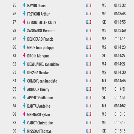
75
M5
01:13:32
BAYON
Denis
76
M0
01:13:48
FREYCON
Arthur
77
SE
01:13:55
LE BOUTEILLER
Claire
78
M3
01:13:59
SAGRANGE
Bernard
79
M3
01:14:18
DELIGEARD
Franck
80
M2
01:14:23
GROS
Jean philippe
81
SE
01:14:27
DROIN
Morgane
82
M4
01:14:27
DEGLUAIRE
Jean-michel
83
M2
01:14:39
DESAGA
Nicolas
84
M1
01:14:45
COMBY
Jean-baptiste
85
M5
01:14:51
ARNOUX
Thierry
86
SE
01:14:51
APPERT
Guillaume
87
M1
01:14:52
BARTAU
Antoine
88
M3
01:15:10
GRENARD
Sylvie
89
M0
01:15:15
GAROT
Christophe
90
SE
01:15:15
RISSOAN
Thomas