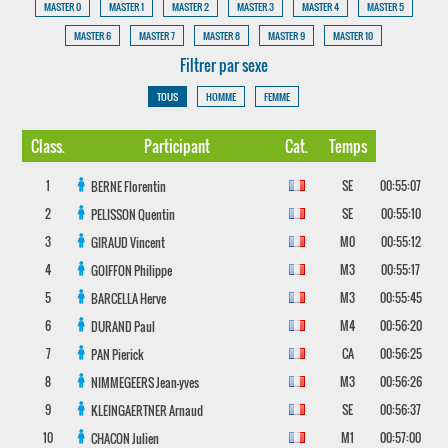
MASTER 0
MASTER 1
MASTER 2
MASTER 3
MASTER 4
MASTER 5
MASTER 6
MASTER 7
MASTER 8
MASTER 9
MASTER 10
Filtrer par sexe
TOUS
HOMME
FEMME
Class.
Participant
Cat.
Temps
1
SE
00:55:07
BERNE
Florentin
2
SE
00:55:10
PELISSON
Quentin
3
M0
00:55:12
GIRAUD
Vincent
4
M3
00:55:17
GOIFFON
Philippe
5
M3
00:55:45
BARCELLA
Herve
6
M4
00:56:20
DURAND
Paul
7
CA
00:56:25
PAN
Pierick
8
M3
00:56:26
NIMMEGEERS
Jean-yves
9
SE
00:56:37
KLEINGAERTNER
Arnaud
10
M1
00:57:00
CHACON
Julien