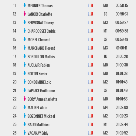
11
M0
00:58:15
MEUNIER
Thomas
12
ES
00:58:31
LANOIX
Charlotte
13
M3
00:59:27
SERVIGNAT
Thierry
14
M1
00:59:38
CHARCOSSET
Cedric
15
SE
00:59:48
MOREL
Clement
16
M3
01:00:11
MARCHAND
Florent
17
JU
01:00:28
SORDILLON
Mathis
18
M0
01:00:30
AUCLAIR
Fabien
19
M0
01:01:38
NOTTIN
Xavier
20
M2
01:01:48
CONDEMINE
Loic
21
SE
01:01:49
LAPLACE
Guillaume
22
M0
01:01:53
BORY
Anne charlotte
23
M4
01:02:09
MAUREL
Alain
24
M2
01:02:23
BOZONNET
Mickael
25
M1
01:02:44
BAUD
Matthieu
26
M2
01:02:52
VAGANAY
Eddy