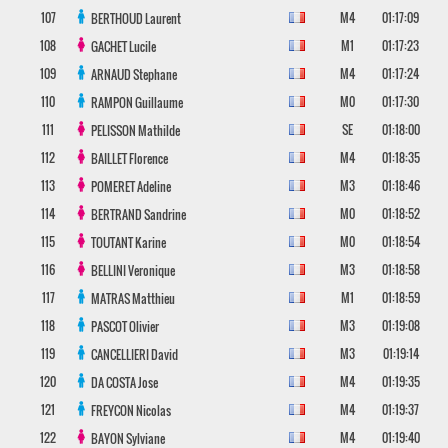
107
M4
01:17:09
BERTHOUD
Laurent
108
M1
01:17:23
GACHET
Lucile
109
M4
01:17:24
ARNAUD
Stephane
110
M0
01:17:30
RAMPON
Guillaume
111
SE
01:18:00
PELISSON
Mathilde
112
M4
01:18:35
BAILLET
Florence
113
M3
01:18:46
POMERET
Adeline
114
M0
01:18:52
BERTRAND
Sandrine
115
M0
01:18:54
TOUTANT
Karine
116
M3
01:18:58
BELLINI
Veronique
117
M1
01:18:59
MATRAS
Matthieu
118
M3
01:19:08
PASCOT
Olivier
119
M3
01:19:14
CANCELLIERI
David
120
M4
01:19:35
DA COSTA
Jose
121
M4
01:19:37
FREYCON
Nicolas
122
M4
01:19:40
BAYON
Sylviane