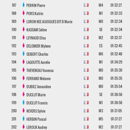
187
M4
01:32:27
PERRIN
Pierre
188
M1
01:32:33
PORS
Katrin
189
M0
01:32:34
LORON NEE AUJOGUES DIT B
Marie
190
SE
01:32:34
KASSAM
Celine
191
M2
01:32:37
LEYNAUD
Elisa
192
ES
01:32:45
DELOMIER
Mylene
193
M6
01:32:48
SEIBERT
Charles
194
M1
01:34:29
LAGOUTTE
Aurelie
195
M0
01:35:30
THEVENEAU
Vanessa
196
M0
01:35:35
FERRAND
Melanie
197
M0
01:35:54
DUBIEZ
Amandine
198
SE
01:36:58
DUCLUT
Marie
199
M1
01:36:58
DUCLUT
Francis
200
M3
01:37:05
NEVERS
Sylvie
201
M5
01:37:27
HERBIN
Pascal
202
M2
01:37:27
LEROUX
Audrey