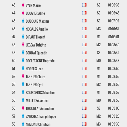
43
SE
01:06:36
EYER
Marie
44
SE
01:06:46
BOUVIER
Aline
45
SE
01:07:09
DUBOUIS
Maxime
46
M3
01:07:51
NOGALES
Amalio
47
M1
01:08:01
BIPAUT
Florent
48
M2
01:08:40
LEGEAY
Brigitte
49
SE
01:08:42
BERRAT
Quentin
50
M0
01:08:49
DEGLETAGNE
Baptiste
51
M1
01:08:50
NOREUX
Jean
52
M1
01:08:53
JANNIER
Claire
53
M2
01:08:53
JANNIER
Cyril
54
M1
01:08:58
BOURGEOIS
Sebastien
55
M0
01:08:59
MILLET
Sebastien
56
SE
01:09:05
TROUBLAT
Amandine
57
M2
01:09:20
SANCHEZ
Jean-philippe
58
M3
01:09:30
NEMOND
Christian