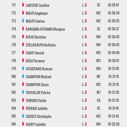
171
SE
01:29:47
LAROCHE
Candice
172
M2
01:30:24
MAUTI
Angelique
173
M2
01:30:25
MAUTI
Fabrice
174
SE
01:30:37
RANGAMA ATCHAMA
Margaux
175
M4
01:30:43
ROUX
Christine
176
M4
01:30:43
STILLKRAUTH
Nathalie
177
M5
01:30:49
CHAVY
Annick
178
M3
01:30:51
BEAU
Florence
179
M0
01:31:05
JOSSERAND
Romain
180
M1
01:31:16
CHAMPION
Mickael
181
M2
01:31:16
CHAMPION
Claire
182
M7
01:31:20
TROUILLER
Patrice
183
CA
01:31:32
THIRARD
Elodie
184
SE
01:31:41
PERRIER
Juliette
185
M2
01:31:42
CODDET
Christophe
186
M4
01:32:26
VAURY
Isabelle