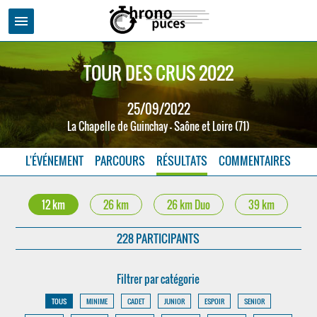
menu
TOUR DES CRUS 2022
25/09/2022
La Chapelle de Guinchay - Saône et Loire (71)
L'ÉVÉNEMENT
PARCOURS
RÉSULTATS
COMMENTAIRES
12 km
26 km
26 km Duo
39 km
228 PARTICIPANTS
Filtrer par catégorie
TOUS
MINIME
CADET
JUNIOR
ESPOIR
SENIOR