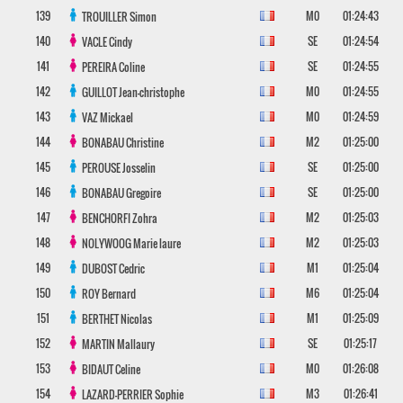
139
M0
01:24:43
TROUILLER
Simon
140
SE
01:24:54
VACLE
Cindy
141
SE
01:24:55
PEREIRA
Coline
142
M0
01:24:55
GUILLOT
Jean-christophe
143
M0
01:24:59
VAZ
Mickael
144
M2
01:25:00
BONABAU
Christine
145
SE
01:25:00
PEROUSE
Josselin
146
SE
01:25:00
BONABAU
Gregoire
147
M2
01:25:03
BENCHORFI
Zohra
148
M2
01:25:03
NOLYWOOG
Marie laure
149
M1
01:25:04
DUBOST
Cedric
150
M6
01:25:04
ROY
Bernard
151
M1
01:25:09
BERTHET
Nicolas
152
SE
01:25:17
MARTIN
Mallaury
153
M0
01:26:08
BIDAUT
Celine
154
M3
01:26:41
LAZARD-PERRIER
Sophie