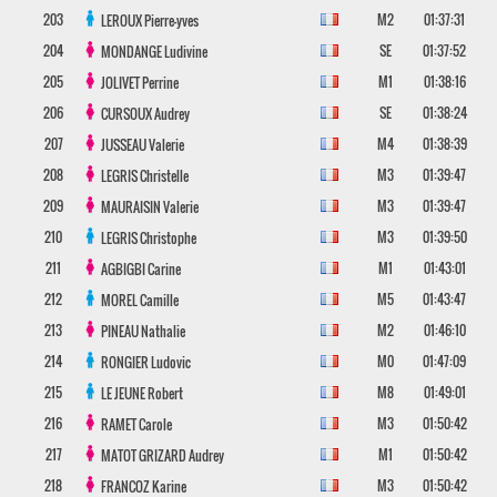
203
M2
01:37:31
LEROUX
Pierre-yves
204
SE
01:37:52
MONDANGE
Ludivine
205
M1
01:38:16
JOLIVET
Perrine
206
SE
01:38:24
CURSOUX
Audrey
207
M4
01:38:39
JUSSEAU
Valerie
208
M3
01:39:47
LEGRIS
Christelle
209
M3
01:39:47
MAURAISIN
Valerie
210
M3
01:39:50
LEGRIS
Christophe
211
M1
01:43:01
AGBIGBI
Carine
212
M5
01:43:47
MOREL
Camille
213
M2
01:46:10
PINEAU
Nathalie
214
M0
01:47:09
RONGIER
Ludovic
215
M8
01:49:01
LE JEUNE
Robert
216
M3
01:50:42
RAMET
Carole
217
M1
01:50:42
MATOT GRIZARD
Audrey
218
M3
01:50:42
FRANCOZ
Karine