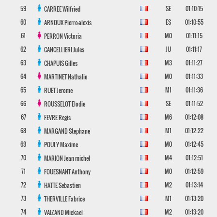
59
SE
01:10:15
CARREE
Wilfried
60
ES
01:10:55
ARNOUX
Pierre-alexis
61
M0
01:11:15
PERRON
Victoria
62
JU
01:11:17
CANCELLIERI
Jules
63
M3
01:11:27
CHAPUIS
Gilles
64
M0
01:11:33
MARTINET
Nathalie
65
M1
01:11:36
RUET
Jerome
66
SE
01:11:52
ROUSSELOT
Elodie
67
M6
01:12:08
FEVRE
Regis
68
M1
01:12:22
MARGAND
Stephane
69
M0
01:12:45
POULY
Maxime
70
M4
01:12:51
MARION
Jean michel
71
M0
01:12:59
FOUESNANT
Anthony
72
M2
01:13:14
HATTE
Sebastien
73
M1
01:13:20
THERVILLE
Fabrice
74
M2
01:13:20
VAIZAND
Mickael