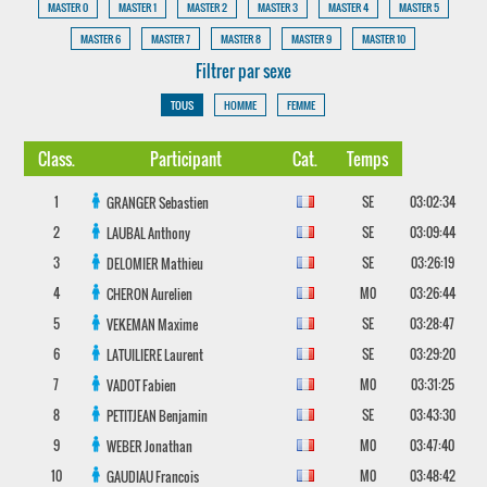
MASTER 0
MASTER 1
MASTER 2
MASTER 3
MASTER 4
MASTER 5
MASTER 6
MASTER 7
MASTER 8
MASTER 9
MASTER 10
Filtrer par sexe
TOUS
HOMME
FEMME
Class.
Participant
Cat.
Temps
1
SE
03:02:34
GRANGER
Sebastien
2
SE
03:09:44
LAUBAL
Anthony
3
SE
03:26:19
DELOMIER
Mathieu
4
M0
03:26:44
CHERON
Aurelien
5
SE
03:28:47
VEKEMAN
Maxime
6
SE
03:29:20
LATUILIERE
Laurent
7
M0
03:31:25
VADOT
Fabien
8
SE
03:43:30
PETITJEAN
Benjamin
9
M0
03:47:40
WEBER
Jonathan
10
M0
03:48:42
GAUDIAU
Francois