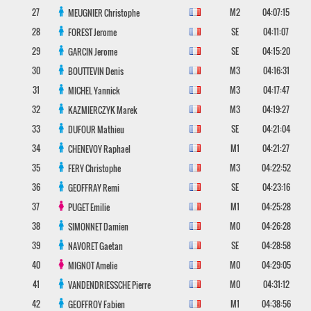
27
M2
04:07:15
MEUGNIER
Christophe
28
SE
04:11:07
FOREST
Jerome
29
SE
04:15:20
GARCIN
Jerome
30
M3
04:16:31
BOUTTEVIN
Denis
31
M3
04:17:47
MICHEL
Yannick
32
M3
04:19:27
KAZMIERCZYK
Marek
33
SE
04:21:04
DUFOUR
Mathieu
34
M1
04:21:27
CHENEVOY
Raphael
35
M3
04:22:52
FERY
Christophe
36
SE
04:23:16
GEOFFRAY
Remi
37
M1
04:25:28
PUGET
Emilie
38
M0
04:26:28
SIMONNET
Damien
39
SE
04:28:58
NAVORET
Gaetan
40
M0
04:29:05
MIGNOT
Amelie
41
M0
04:31:12
VANDENDRIESSCHE
Pierre
42
M1
04:38:56
GEOFFROY
Fabien