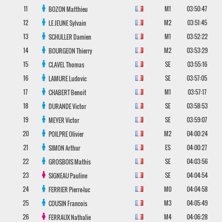
11
M1
03:50:47
BOZON
Matthieu
12
M2
03:51:45
LE JEUNE
Sylvain
13
M1
03:52:22
SCHULLER
Damien
14
M2
03:53:29
BOURGEON
Thierry
15
SE
03:55:16
CLAVEL
Thomas
16
SE
03:57:05
LAMURE
Ludovic
17
M1
03:57:17
CHABERT
Benoit
18
SE
03:58:53
DURANDE
Victor
19
SE
03:59:07
MEYER
Victor
20
M2
04:00:24
POILPRE
Olivier
21
ES
04:00:27
SIMON
Arthur
22
SE
04:03:56
GROSBOIS
Mathis
23
SE
04:04:54
SIGNEAU
Pauline
24
M0
04:04:58
FERRIER
Pierre-luc
25
M3
04:05:49
COUSIN
Francois
26
M4
04:06:28
FERRAUX
Nathalie