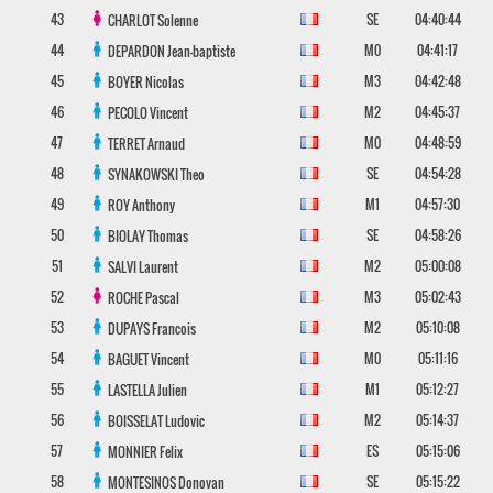
43
SE
04:40:44
CHARLOT
Solenne
44
M0
04:41:17
DEPARDON
Jean-baptiste
45
M3
04:42:48
BOYER
Nicolas
46
M2
04:45:37
PECOLO
Vincent
47
M0
04:48:59
TERRET
Arnaud
48
SE
04:54:28
SYNAKOWSKI
Theo
49
M1
04:57:30
ROY
Anthony
50
SE
04:58:26
BIOLAY
Thomas
51
M2
05:00:08
SALVI
Laurent
52
M3
05:02:43
ROCHE
Pascal
53
M2
05:10:08
DUPAYS
Francois
54
M0
05:11:16
BAGUET
Vincent
55
M1
05:12:27
LASTELLA
Julien
56
M2
05:14:37
BOISSELAT
Ludovic
57
ES
05:15:06
MONNIER
Felix
58
SE
05:15:22
MONTESINOS
Donovan