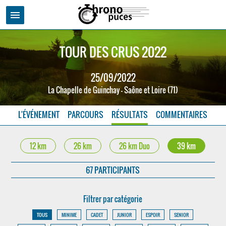
menu
TOUR DES CRUS 2022
25/09/2022
La Chapelle de Guinchay - Saône et Loire (71)
L'ÉVÉNEMENT
PARCOURS
RÉSULTATS
COMMENTAIRES
12 km
26 km
26 km Duo
39 km
67 PARTICIPANTS
Filtrer par catégorie
TOUS
MINIME
CADET
JUNIOR
ESPOIR
SENIOR