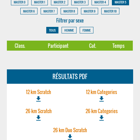
MASTER 0
MASTER 1
MASTER 2
MASTER 3
MASTER 4
MASTER 5
MASTER 6
MASTER 7
MASTER 8
MASTER 9
MASTER 10
Filtrer par sexe
TOUS
HOMME
FEMME
Class.
Participant
Cat.
Temps
RÉSULTATS PDF
12 km Scratch
12 km Categories
file_download
file_download
26 km Scratch
26 km Categories
file_download
file_download
26 km Duo Scratch
file_download