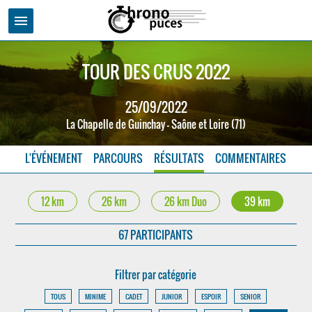
menu
TOUR DES CRUS 2022
25/09/2022
La Chapelle de Guinchay - Saône et Loire (71)
L'ÉVÉNEMENT
PARCOURS
RÉSULTATS
COMMENTAIRES
12 km
26 km
26 km Duo
39 km
67 PARTICIPANTS
Filtrer par catégorie
TOUS
MINIME
CADET
JUNIOR
ESPOIR
SENIOR