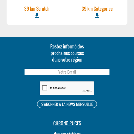
39 km Scratch
39 km Categories
file_download
file_download
Restez informé des
prochaines courses
dans votre région
CHRONO PUCES