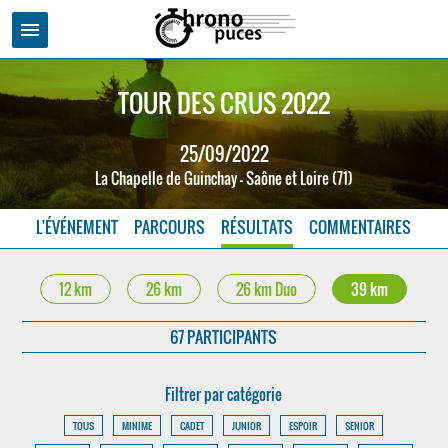
menu
TOUR DES CRUS 2022
25/09/2022
La Chapelle de Guinchay - Saône et Loire (71)
L'ÉVÉNEMENT
PARCOURS
RÉSULTATS
COMMENTAIRES
12 km
26 km
26 km Duo
39 km
67 PARTICIPANTS
Filtrer par catégorie
TOUS
MINIME
CADET
JUNIOR
ESPOIR
SENIOR