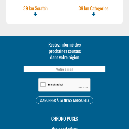
39 km Scratch
39 km Categories
file_download
file_download
Restez informé des
prochaines courses
dans votre région
CHRONO PUCES