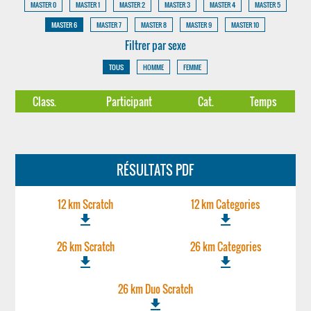
MASTER 0
MASTER 1
MASTER 2
MASTER 3
MASTER 4
MASTER 5
MASTER 6
MASTER 7
MASTER 8
MASTER 9
MASTER 10
Filtrer par sexe
TOUS
HOMME
FEMME
Class.
Participant
Cat.
Temps
RÉSULTATS PDF
12 km Scratch
12 km Categories
file_download
file_download
26 km Scratch
26 km Categories
file_download
file_download
26 km Duo Scratch
file_download