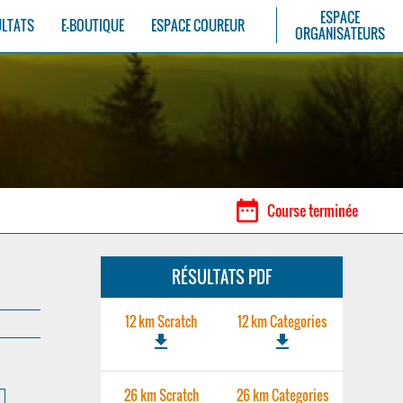
ESPACE
ULTATS
E-BOUTIQUE
ESPACE COUREUR
ORGANISATEURS
date_range
Course terminée
RÉSULTATS PDF
12 km Scratch
12 km Categories
file_download
file_download
26 km Scratch
26 km Categories