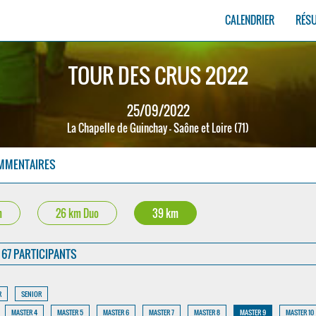
CALENDRIER
RÉS
TOUR DES CRUS 2022
25/09/2022
La Chapelle de Guinchay - Saône et Loire (71)
MMENTAIRES
m
26 km Duo
39 km
67 PARTICIPANTS
R
SENIOR
MASTER 4
MASTER 5
MASTER 6
MASTER 7
MASTER 8
MASTER 9
MASTER 10