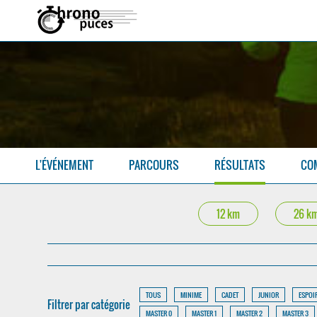
L'ÉVÉNEMENT
PARCOURS
RÉSULTATS
CO
12 km
26 k
TOUS
MINIME
CADET
JUNIOR
ESPOI
Filtrer par catégorie
MASTER 0
MASTER 1
MASTER 2
MASTER 3