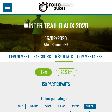
menu
WINTER TRAIL D ALIX 2020
16/02/2020
Alix - Rhône (69)
L'ÉVÉNEMENT
PARCOURS
RÉSULTATS
COMMENTAIRES
11 km
26,5 km
159 PARTICIPANTS
Filtrer par catégorie
TOUS
MINIME
CADET
JUNIOR
ESPOIR
SENIOR