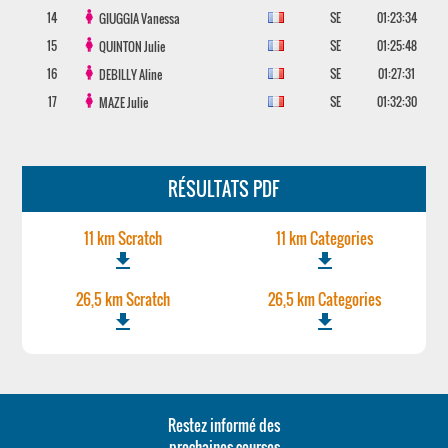
14
SE
01:23:34
GIUGGIA
Vanessa
15
SE
01:25:48
QUINTON
Julie
16
SE
01:27:31
DEBILLY
Aline
17
SE
01:32:30
MAZE
Julie
RÉSULTATS PDF
11 km Scratch
11 km Categories
file_download
file_download
26,5 km Scratch
26,5 km Categories
file_download
file_download
Restez informé des
prochaines courses