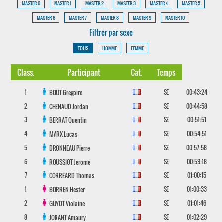
MASTER 0
MASTER 1
MASTER 2
MASTER 3
MASTER 4
MASTER 5
MASTER 6
MASTER 7
MASTER 8
MASTER 9
MASTER 10
Filtrer par sexe
TOUS
HOMME
FEMME
Class.
Participant
Cat.
Temps
1
SE
00:43:24
BOUT
Gregoire
2
SE
00:44:58
CHENAUD
Jordan
3
SE
00:51:51
BERRAT
Quentin
4
SE
00:54:51
MARX
Lucas
5
SE
00:57:58
DRONNEAU
Pierre
6
SE
00:59:18
ROUSSIOT
Jerome
7
SE
01:00:15
CORREARD
Thomas
1
SE
01:00:33
BORREN
Hester
2
SE
01:01:46
GUYOT
Violaine
8
SE
01:02:29
JORANT
Amaury