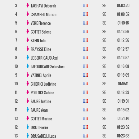
3
SE
01:03:20
TAGHAVI
Deborah
4
SE
01:08:52
CHAMPEIL
Marion
5
SE
01:10:16
VERE
Florence
6
SE
01:12:56
COTTET
Solene
7
SE
01:12:56
KLEIN
Julie
8
SE
01:12:57
FRAYSSE
Eline
9
SE
01:12:57
LE BERRIGAUD
Axel
10
SE
01:16:08
LAFOURCADE
Sebastien
9
SE
01:16:09
VATINEL
Aprile
10
SE
01:16:11
CHIERICI
Ludivine
11
SE
01:18:39
POLLOCE
Sabine
12
SE
01:19:01
FAURE
Justine
11
SE
01:19:02
FAURE
Yoan
13
SE
01:21:14
COTTET
Marine
12
SE
01:23:32
DRUT
Pierre
13
SE
01:23:33
BRUSADELLI
Luca