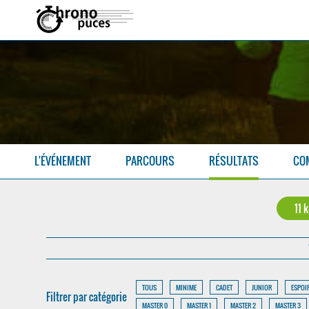
L'ÉVÉNEMENT
PARCOURS
RÉSULTATS
CO
11 
TOUS
MINIME
CADET
JUNIOR
ESPOI
Filtrer par catégorie
MASTER 0
MASTER 1
MASTER 2
MASTER 3