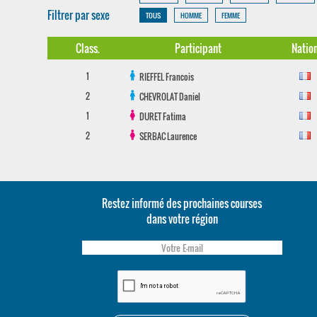
Filtrer par sexe
TOUS
HOMME
FEMME
Class.
Participant
Natio
1
RIEFFEL
Francois
2
CHEVROLAT
Daniel
1
DURET
Fatima
2
SERBAC
Laurence
Restez informé des prochaines courses
dans votre région