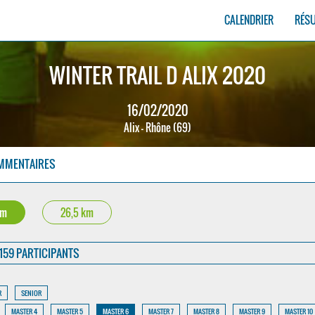
CALENDRIER
RÉS
WINTER TRAIL D ALIX 2020
16/02/2020
Alix - Rhône (69)
MMENTAIRES
km
26,5 km
159 PARTICIPANTS
R
SENIOR
MASTER 4
MASTER 5
MASTER 6
MASTER 7
MASTER 8
MASTER 9
MASTER 10