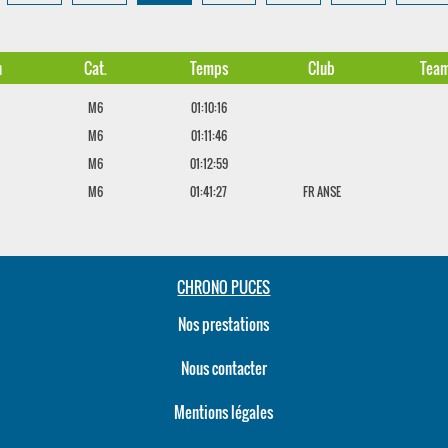
n
Cat.
Temps
Club
Tea
M6
01:10:16
M6
01:11:46
M6
01:12:59
M6
01:41:27
FR ANSE
CHRONO PUCES
Nos prestations
Nous contacter
Mentions légales