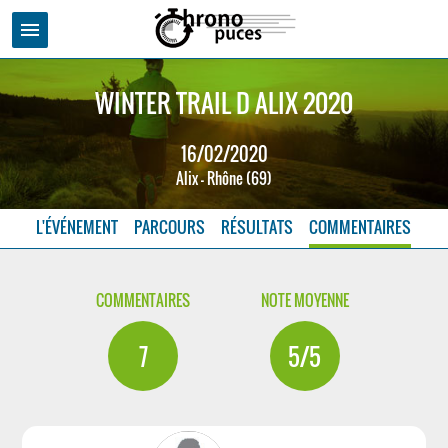
menu
WINTER TRAIL D ALIX 2020
16/02/2020
Alix - Rhône (69)
L'ÉVÉNEMENT
PARCOURS
RÉSULTATS
COMMENTAIRES
COMMENTAIRES
NOTE MOYENNE
7
5/5