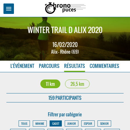
menu
WINTER TRAIL D ALIX 2020
16/02/2020
Alix - Rhône (69)
L'ÉVÉNEMENT
PARCOURS
RÉSULTATS
COMMENTAIRES
11 km
26,5 km
159 PARTICIPANTS
Filtrer par catégorie
TOUS
MINIME
CADET
JUNIOR
ESPOIR
SENIOR