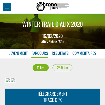
menu
WINTER TRAIL D ALIX 2020
16/02/2020
Alix - Rhône (69)
L'ÉVÉNEMENT
PARCOURS
RÉSULTATS
COMMENTAIRES
11 km
26,5 km
TÉLÉCHARGEMENT
TRACÉ GPX