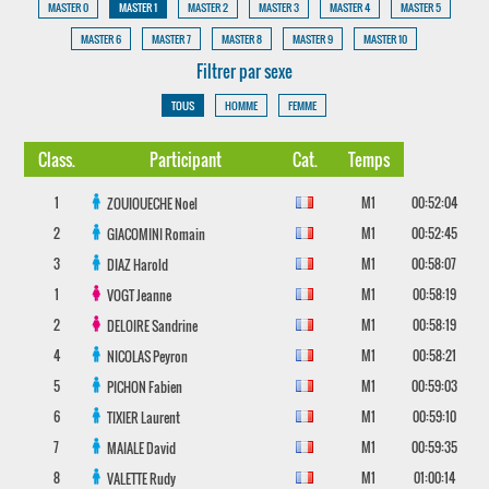
MASTER 0
MASTER 1
MASTER 2
MASTER 3
MASTER 4
MASTER 5
MASTER 6
MASTER 7
MASTER 8
MASTER 9
MASTER 10
Filtrer par sexe
TOUS
HOMME
FEMME
Class.
Participant
Cat.
Temps
1
M1
00:52:04
ZOUIOUECHE
Noel
2
M1
00:52:45
GIACOMINI
Romain
3
M1
00:58:07
DIAZ
Harold
1
M1
00:58:19
VOGT
Jeanne
2
M1
00:58:19
DELOIRE
Sandrine
4
M1
00:58:21
NICOLAS
Peyron
5
M1
00:59:03
PICHON
Fabien
6
M1
00:59:10
TIXIER
Laurent
7
M1
00:59:35
MAIALE
David
8
M1
01:00:14
VALETTE
Rudy