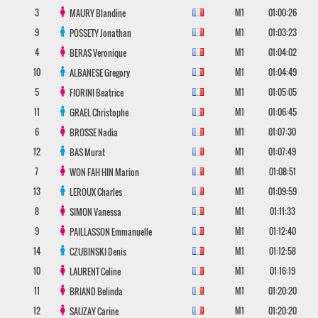
3
M1
01:00:26
MAURY
Blandine
9
M1
01:03:23
POSSETY
Jonathan
4
M1
01:04:02
BERAS
Veronique
10
M1
01:04:49
ALBANESE
Gregory
5
M1
01:05:05
FIORINI
Beatrice
11
M1
01:06:45
GRAEL
Christophe
6
M1
01:07:30
BROSSE
Nadia
12
M1
01:07:49
BAS
Murat
7
M1
01:08:51
WON FAH HIN
Marion
13
M1
01:09:59
LEROUX
Charles
8
M1
01:11:33
SIMON
Vanessa
9
M1
01:12:40
PAILLASSON
Emmanuelle
14
M1
01:12:58
CZUBINSKI
Denis
10
M1
01:16:19
LAURENT
Celine
11
M1
01:20:20
BRIAND
Belinda
12
M1
01:20:20
SAUZAY
Carine