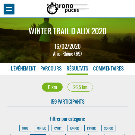
menu
WINTER TRAIL D ALIX 2020
16/02/2020
Alix - Rhône (69)
L'ÉVÉNEMENT
PARCOURS
RÉSULTATS
COMMENTAIRES
11 km
26,5 km
159 PARTICIPANTS
Filtrer par catégorie
TOUS
MINIME
CADET
JUNIOR
ESPOIR
SENIOR