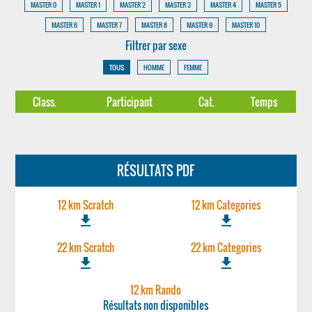
MASTER 0
MASTER 1
MASTER 2
MASTER 3
MASTER 4
MASTER 5
MASTER 6
MASTER 7
MASTER 8
MASTER 9
MASTER 10
Filtrer par sexe
TOUS
HOMME
FEMME
Class.
Participant
Cat.
Temps
RÉSULTATS PDF
12 km Scratch
12 km Categories
file_download
file_download
22 km Scratch
22 km Categories
file_download
file_download
12 km Rando
Résultats non disponibles