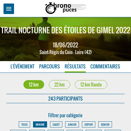
menu
TRAIL NOCTURNE DES ÉTOILES DE GIMEL 2022
18/06/2022
Saint-Régis du Coin - Loire (42)
L'ÉVÉNEMENT
PARCOURS
RÉSULTATS
COMMENTAIRES
12 km
22 km
12 km Rando
243 PARTICIPANTS
Filtrer par catégorie
TOUS
MINIME
CADET
JUNIOR
ESPOIR
SENIOR