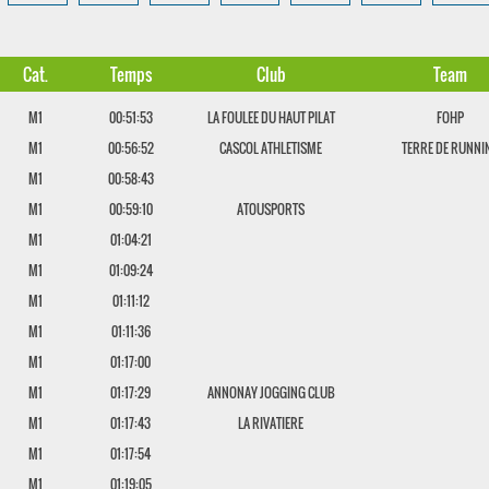
Cat.
Temps
Club
Team
M1
00:51:53
LA FOULEE DU HAUT PILAT
FOHP
M1
00:56:52
CASCOL ATHLETISME
TERRE DE RUNNI
M1
00:58:43
M1
00:59:10
ATOUSPORTS
M1
01:04:21
M1
01:09:24
M1
01:11:12
M1
01:11:36
M1
01:17:00
M1
01:17:29
ANNONAY JOGGING CLUB
M1
01:17:43
LA RIVATIERE
M1
01:17:54
M1
01:19:05