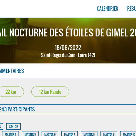
CALENDRIER
RÉS
IL NOCTURNE DES ÉTOILES DE GIMEL 
18/06/2022
Saint-Régis du Coin - Loire (42)
MMENTAIRES
22 km
12 km Rando
243 PARTICIPANTS
R
SENIOR
MASTER 4
MASTER 5
MASTER 6
MASTER 7
MASTER 8
MASTER 9
MASTER 10