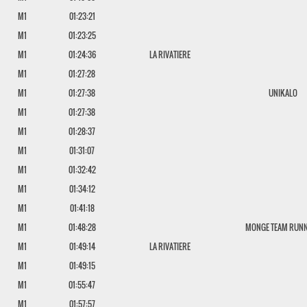
M1
01:23:21
M1
01:23:25
M1
01:24:36
LA RIVATIERE
M1
01:27:28
M1
01:27:38
UNIKALO
M1
01:27:38
M1
01:28:37
M1
01:31:07
M1
01:32:42
M1
01:34:12
M1
01:41:18
M1
01:48:28
MONGE TEAM RUN
M1
01:49:14
LA RIVATIERE
M1
01:49:15
M1
01:55:47
M1
01:57:57