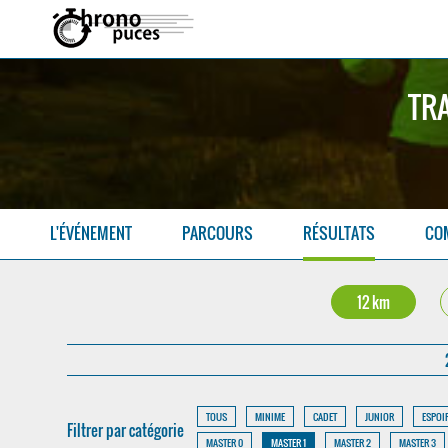
TRA
L'ÉVÉNEMENT
PARCOURS
RÉSULTATS
CO
12 km
TOUS
MINIME
CADET
JUNIOR
ESPOI
Filtrer par catégorie
MASTER 0
MASTER 1
MASTER 2
MASTER 3