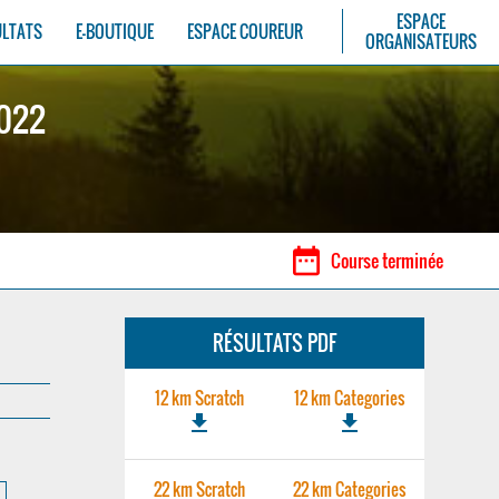
ESPACE
ULTATS
E-BOUTIQUE
ESPACE COUREUR
ORGANISATEURS
2022
date_range
Course terminée
RÉSULTATS PDF
12 km Scratch
12 km Categories
file_download
file_download
22 km Scratch
22 km Categories