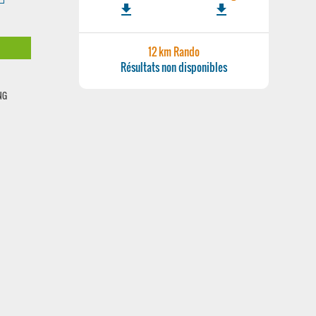
file_download
file_download
12 km Rando
Résultats non disponibles
NG