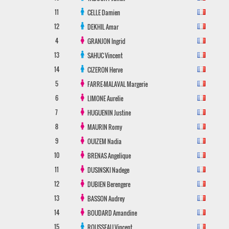
11
CELLE
Damien
12
DEKHIL
Amar
4
GRANJON
Ingrid
13
SAHUC
Vincent
14
CIZERON
Herve
5
FARRE-MALAVAL
Margerie
6
LIMONE
Aurelie
7
HUGUENIN
Justine
8
MAURIN
Romy
9
OUIZEM
Nadia
10
BRENAS
Angelique
11
DUSINSKI
Nadege
12
DUBIEN
Berengere
13
BASSON
Audrey
14
BOUDARD
Amandine
15
ROUSSEAU
Vincent