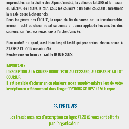
imprenables sur la chaîne des Alpes d'un côté, la vallée de la LOIRE et le massif
du MÉZENC de l'autre, le tout, sous les couleurs d'un soleil couchant : forcément
la magie opère à chaque fois.
Dans les gènes des ÉTOILES, le repas de fin de course est un incontournable,
moment festif ou chacun refait sa course et pourra applaudir les arrivées des
coureurs, car l'espace repas jouxte l'arche d'arrivée.
Bien au-delà du sport, c'est bien l'esprit festif qui prédomine, chaque année à
ST-RÉGIS DU COIN un soir d'été.
Rendez-vous en Terre de Trail, le 18 JUIN 2022.
IMPORTANT :
L'INSCRIPTION À LA COURSE DONNE DROIT AU DOSSARD, AU REPAS ET AU LOT
COUREUR.
Il est possible d'acheter un ou plusieurs repas supplémentaires lors de votre
inscription ou ultérieurement dans l'onglet "OPTIONS SEULES" à 12€ le repas.
LES ÉPREUVES
Les frais bancaires d'inscription en ligne (1,20 €) vous sont offerts
par l'organisateur.