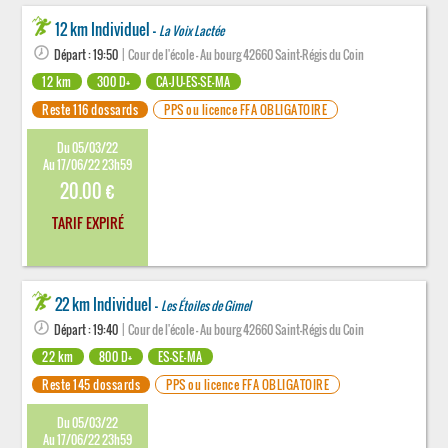
12 km Individuel -
La Voix Lactée
Départ : 19:50
| Cour de l'école - Au bourg 42660 Saint-Régis du Coin
12 km
300 D+
CA-JU-ES-SE-MA
Reste 116 dossards
PPS ou licence FFA OBLIGATOIRE
Du 05/03/22
Au 17/06/22 23h59
20.00 €
TARIF EXPIRÉ
22 km Individuel -
Les Étoiles de Gimel
Départ : 19:40
| Cour de l'école - Au bourg 42660 Saint-Régis du Coin
22 km
800 D+
ES-SE-MA
Reste 145 dossards
PPS ou licence FFA OBLIGATOIRE
Du 05/03/22
Au 17/06/22 23h59