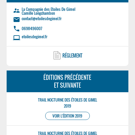
La Compagnie des Etoiles De Gimel
supervisor_account
Camille Longchambon
contact@etoilesdegimel.fr
email
phone
0698496007
etoilesdegimel.fr
laptop
RÉGLEMENT
ÉDITIONS PRÉCÉDENTE
ET SUIVANTE
TRAIL NOCTURNE DES ÉTOILES DE GIMEL
2019
VOIR L'ÉDITION 2019
TRAIL NOCTURNE DES ÉTOILES DE GIMEL