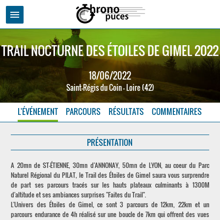
menu
TRAIL NOCTURNE DES ÉTOILES DE GIMEL 2022
18/06/2022
Saint-Régis du Coin - Loire (42)
L'ÉVÉNEMENT
PARCOURS
RÉSULTATS
COMMENTAIRES
PRÉSENTATION
A 20mn de ST-ÉTIENNE, 30mn d'ANNONAY, 50mn de LYON, au coeur du Parc
Naturel Régional du PILAT, le Trail des Étoiles de Gimel saura vous surprendre
de part ses parcours tracés sur les hauts plateaux culminants à 1300M
d'altitude et ses ambiances surprises "Faites du Trail".
L'Univers des Étoiles de Gimel, ce sont 3 parcours de 12km, 22km et un
parcours endurance de 4h réalisé sur une boucle de 7km qui offrent des vues