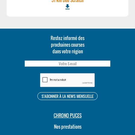
31 km Duo Scratch
file_download
Restez informé des
prochaines courses
dans votre région
CHRONO PUCES
Nos prestations