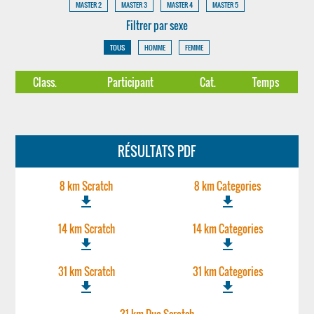
MASTER 2
MASTER 3
MASTER 4
MASTER 5
Filtrer par sexe
TOUS
HOMME
FEMME
Class.
Participant
Cat.
Temps
RÉSULTATS PDF
8 km Scratch
8 km Categories
file_download
file_download
14 km Scratch
14 km Categories
file_download
file_download
31 km Scratch
31 km Categories
file_download
file_download