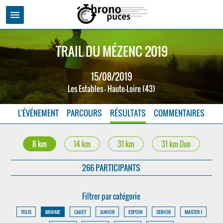
menu
TRAIL DU MÉZENC 2019
15/08/2019
Les Estables - Haute-Loire (43)
L'ÉVÉNEMENT
PARCOURS
RÉSULTATS
COMMENTAIRES
8 km
14 km
31 km
31 km Duo
266 PARTICIPANTS
Filtrer par catégorie
TOUS
MINIME
CADET
JUNIOR
ESPOIR
SENIOR
MASTER 1