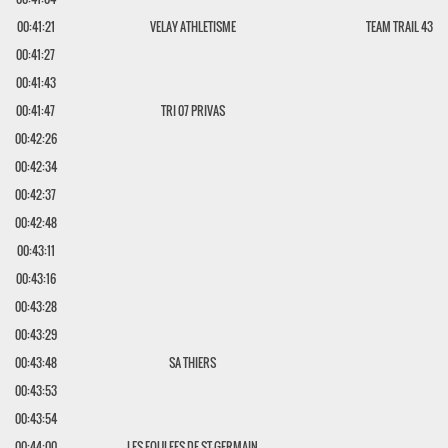
00:41:21
VELAY ATHLETISME
TEAM TRAIL 43
00:41:27
00:41:43
00:41:47
TRI 07 PRIVAS
00:42:26
00:42:34
00:42:37
00:42:48
00:43:11
00:43:16
00:43:28
00:43:29
00:43:48
SA THIERS
00:43:53
00:43:54
00:44:00
LES FOULEES DE ST-GERMAIN