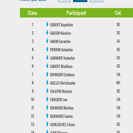
Class.
Participant
Cat.
1
SE
GIBERT
Baptiste
2
SE
GACON
Nicolas
3
JU
HAON
Corentin
4
SE
PERRIN
Valentin
5
ES
GARNIER
Valentin
6
SE
GIBERT
Mathias
7
CA
BRINGER
Esteban
8
M1
AIELLO
Christophe
9
SE
FALATIK
Nicolas
10
CA
FARGIER
Leo
11
CA
BRINGER
Matteo
12
CA
BERNARD
Gabin
13
SE
GONZALVEZ
Lilian
14
SE
JEAN
Etienne