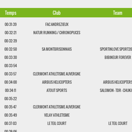
Temps
Club
Team
00:31:39
FAC ANDREZIEUX
00:32:21
NATUR RUNNING / CHRONOPUCES
00:32:39
00:32:50
SA MONTBRISONNAIS
SPORTINLOVE SPORT2
00:33:30
BIBINEUR FOREVER
00:33:54
00:33:57
CLERMONT ATHLETISME AUVERGNE
00:34:00
AIRBUS HELICOPTERS
AIRBUS HELICOPTER
00:34:11
ATOUT SPORTS
SALOMON - TDR - CHUK
00:35:22
00:35:47
CLERMONT ATHLETISME AUVERGNE
00:35:49
VELAY ATHLETISME
00:37:03
LE TEIL COURT
LE TEIL COURT
00:38:06