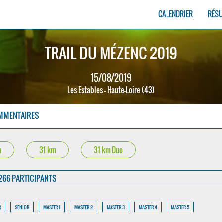
CALENDRIER
RÉS
TRAIL DU MÉZENC 2019
15/08/2019
Les Estables - Haute-Loire (43)
MMENTAIRES
m
31 km
31 km Duo
266 PARTICIPANTS
R
SENIOR
MASTER 1
MASTER 2
MASTER 3
MASTER 4
MASTER 5