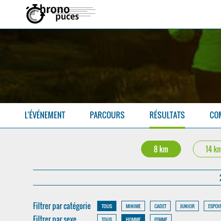
L'ÉVÉNEMENT
PARCOURS
RÉSULTATS
CO
8 km
14 k
Filtrer par catégorie
TOUS
MINIME
CADET
JUNIOR
ESPOI
Filtrer par sexe
TOUS
HOMME
FEMME