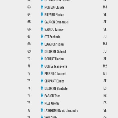
63
M3
ROMEUF
Claude
64
SE
RIFFARD
Florian
65
SE
SAURON
Emmanuel
66
SE
BADIOU
Tanguy
67
JU
OTT
Zacharie
68
M3
LEGAT
Christian
69
JU
DELORME
Gabriel
70
SE
ROBERT
Florian
71
M2
GOMEZ
Jean-pierre
72
M1
PIRRELLO
Laurent
73
SE
SERPANTIE
Jules
74
ES
DELORME
Baptiste
75
ES
PABIOU
Theo
76
ES
NEEL
Jeremy
77
SE
LASHERME
David alexandre
78
CA
VOLLE
Nils