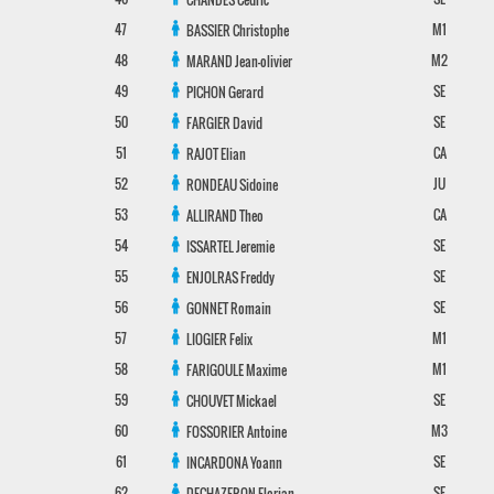
47
M1
BASSIER
Christophe
48
M2
MARAND
Jean-olivier
49
SE
PICHON
Gerard
50
SE
FARGIER
David
51
CA
RAJOT
Elian
52
JU
RONDEAU
Sidoine
53
CA
ALLIRAND
Theo
54
SE
ISSARTEL
Jeremie
55
SE
ENJOLRAS
Freddy
56
SE
GONNET
Romain
57
M1
LIOGIER
Felix
58
M1
FARIGOULE
Maxime
59
SE
CHOUVET
Mickael
60
M3
FOSSORIER
Antoine
61
SE
INCARDONA
Yoann
62
SE
DECHAZERON
Florian