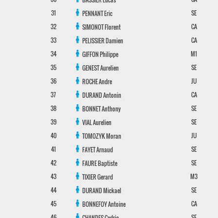
31
SE
PENNANT
Eric
32
CA
SIMONOT
Florent
33
CA
PELISSIER
Damien
34
M1
GIFFON
Philippe
35
SE
GENEST
Aurelien
36
JU
ROCHE
Andre
37
CA
DURAND
Antonin
38
SE
BONNET
Anthony
39
SE
VIAL
Aurelien
40
JU
TOMOZYK
Moran
41
SE
FAYET
Arnaud
42
SE
FAURE
Baptiste
43
M3
TIXIER
Gerard
44
SE
DURAND
Mickael
45
CA
BONNEFOY
Antoine
46
SE
CHANDES
Cedric