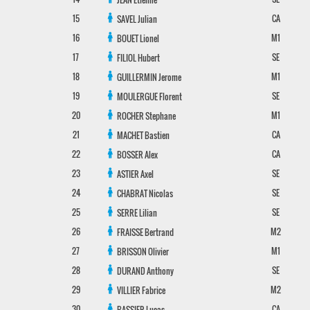
15
CA
SAVEL
Julian
16
M1
BOUET
Lionel
17
SE
FILIOL
Hubert
18
M1
GUILLERMIN
Jerome
19
SE
MOULERGUE
Florent
20
M1
ROCHER
Stephane
21
CA
MACHET
Bastien
22
CA
BOSSER
Alex
23
SE
ASTIER
Axel
24
SE
CHABRAT
Nicolas
25
SE
SERRE
Lilian
26
M2
FRAISSE
Bertrand
27
M1
BRISSON
Olivier
28
SE
DURAND
Anthony
29
M2
VILLIER
Fabrice
30
CA
BASSIER
Lucas