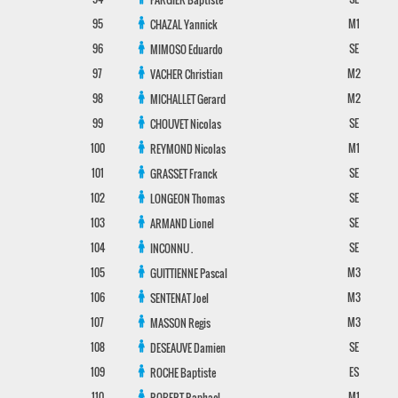
95
M1
CHAZAL
Yannick
96
SE
MIMOSO
Eduardo
97
M2
VACHER
Christian
98
M2
MICHALLET
Gerard
99
SE
CHOUVET
Nicolas
100
M1
REYMOND
Nicolas
101
SE
GRASSET
Franck
102
SE
LONGEON
Thomas
103
SE
ARMAND
Lionel
104
SE
INCONNU
.
105
M3
GUITTIENNE
Pascal
106
M3
SENTENAT
Joel
107
M3
MASSON
Regis
108
SE
DESEAUVE
Damien
109
ES
ROCHE
Baptiste
110
M1
ROBERT
Raphael