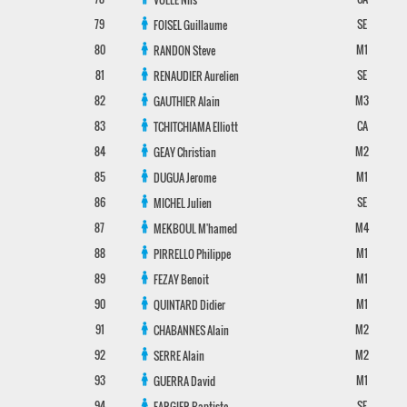
79
SE
FOISEL
Guillaume
80
M1
RANDON
Steve
81
SE
RENAUDIER
Aurelien
82
M3
GAUTHIER
Alain
83
CA
TCHITCHIAMA
Elliott
84
M2
GEAY
Christian
85
M1
DUGUA
Jerome
86
SE
MICHEL
Julien
87
M4
MEKBOUL
M'hamed
88
M1
PIRRELLO
Philippe
89
M1
FEZAY
Benoit
90
M1
QUINTARD
Didier
91
M2
CHABANNES
Alain
92
M2
SERRE
Alain
93
M1
GUERRA
David
94
SE
FARGIER
Baptiste