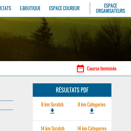
ESPACE
ULTATS
E-BOUTIQUE
ESPACE COUREUR
ORGANISATEURS
date_range
Course terminée
RÉSULTATS PDF
8 km Scratch
8 km Categories
file_download
file_download
14 km Scratch
14 km Categories