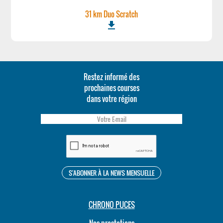
31 km Duo Scratch
file_download
Restez informé des
prochaines courses
dans votre région
CHRONO PUCES