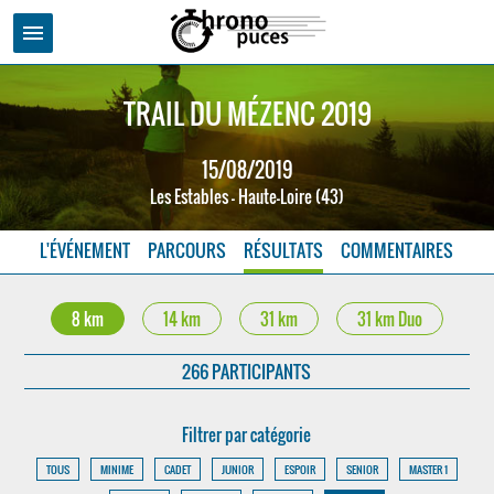
menu
TRAIL DU MÉZENC 2019
15/08/2019
Les Estables - Haute-Loire (43)
L'ÉVÉNEMENT
PARCOURS
RÉSULTATS
COMMENTAIRES
8 km
14 km
31 km
31 km Duo
266 PARTICIPANTS
Filtrer par catégorie
TOUS
MINIME
CADET
JUNIOR
ESPOIR
SENIOR
MASTER 1