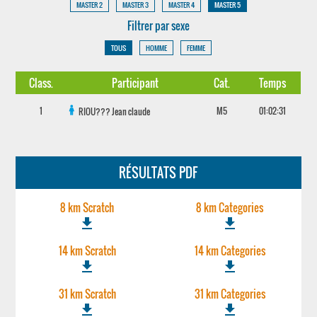
MASTER 2
MASTER 3
MASTER 4
MASTER 5
Filtrer par sexe
TOUS
HOMME
FEMME
Class.
Participant
Cat.
Temps
1
M5
01:02:31
RIOU???
Jean claude
RÉSULTATS PDF
8 km Scratch
8 km Categories
file_download
file_download
14 km Scratch
14 km Categories
file_download
file_download
31 km Scratch
31 km Categories
file_download
file_download