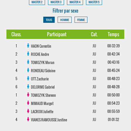
MASTER 2
MASTER 3
MASTER 4
MASTER 5
Filtrer par sexe
TOUS
HOMME
FEMME
Class.
Participant
Cat.
Temps
1
JU
00:32:39
HAON
Corentin
2
JU
00:42:34
ROCHE
Andre
3
JU
00:43:16
TOMOZYK
Moran
4
JU
00:45:24
RONDEAU
Sidoine
5
JU
00:48:23
OTT
Zacharie
6
JU
00:48:28
DELORME
Gabriel
1
JU
00:50:00
TOMOZYK
Sterenn
2
JU
00:54:23
MIMAUD
Margot
3
JU
00:55:59
LACROIX
Juliette
4
JU
01:01:32
VIANES RAMOUSSE
Justine