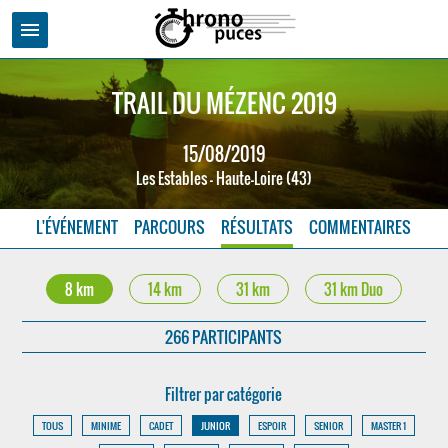
menu
TRAIL DU MÉZENC 2019
15/08/2019
Les Estables - Haute-Loire (43)
L'ÉVÉNEMENT
PARCOURS
RÉSULTATS
COMMENTAIRES
8 km
14 km
31 km
31 km Duo
266 PARTICIPANTS
Filtrer par catégorie
TOUS
MINIME
CADET
JUNIOR
ESPOIR
SENIOR
MASTER 1