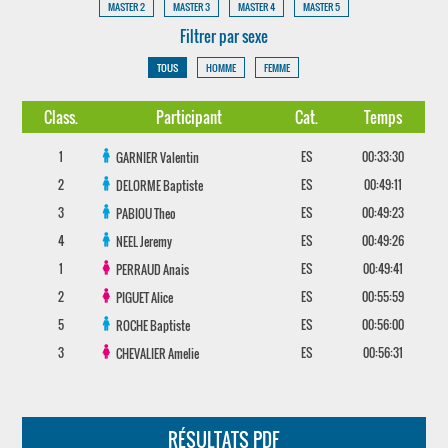
MASTER 2
MASTER 3
MASTER 4
MASTER 5
Filtrer par sexe
TOUS
HOMME
FEMME
Class.
Participant
Cat.
Temps
1
ES
00:33:30
GARNIER
Valentin
2
ES
00:49:11
DELORME
Baptiste
3
ES
00:49:23
PABIOU
Theo
4
ES
00:49:26
NEEL
Jeremy
1
ES
00:49:41
PERRAUD
Anais
2
ES
00:55:59
PIGUET
Alice
5
ES
00:56:00
ROCHE
Baptiste
3
ES
00:56:31
CHEVALIER
Amelie
RÉSULTATS PDF