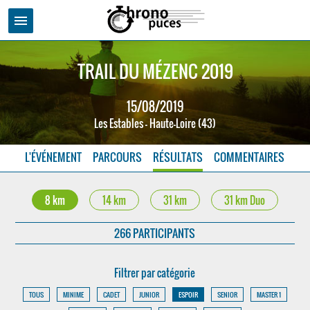
menu
TRAIL DU MÉZENC 2019
15/08/2019
Les Estables - Haute-Loire (43)
L'ÉVÉNEMENT
PARCOURS
RÉSULTATS
COMMENTAIRES
8 km
14 km
31 km
31 km Duo
266 PARTICIPANTS
Filtrer par catégorie
TOUS
MINIME
CADET
JUNIOR
ESPOIR
SENIOR
MASTER 1