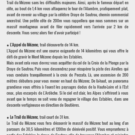
Trail du Mézenc sans les difficultés majeures. Ainsi, après le fameux départ en
côte, au bout de 1,4 km vous attaquerez le tour de l'Alambre, pratiquement plat,
avant de revenir au village par la célèbre Draye de Soutrou, chemin commercial
ancestral. Une petite côte de 200m vous rappellera que nous sommes sur un
massif montagneux avant de filer rapidement vers l'arrivée par 2 km de
descente. Vous serez alors fier d'avoir participé !
●
L'Appel du Mézenc
, trail découverte de 14 km.
L'Appel du Mézenc est une course exigeante de 14 kilomètres qui vous offre le
défi de gravir le Mont Mézenc depuis les Estables.
Mais avant cela vous devrez vous acquitter du col de la Croix de la Plonge par la
Draye de Soutrou. Puis vous descendrez pour récupérer la piste des Airelles qui
vous conduira tranquillement à la croix de Peccata. Là, une ascension de 200
mètres débutera pour vous mener en haut du Mézenc. De là-haut, un panorama
grandiose vous offrira à l'ouest les paysages dodus de la Haute-Loire et à l'Est
ceux, plus escarpés de L'Ardèche. Si le ciel est clair, les Alpes s'offriront à vous
avant que le temps ne soit venu de regagner le village des Estables, dans une
descente vertigineuse en direction de Boutières.
●
Le Trail du Mézenc
, trail court de 31 km.
Le Trail du Mézenc vous fera découvrir le massif du Mézenc tout au long d'un
parcours de 30,5 kilomètres et 1200m de dénivelé positif. Vous emprunterez à