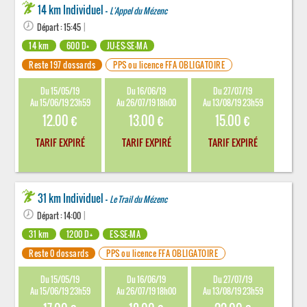
14 km Individuel -
L'Appel du Mézenc
Départ : 15:45
|
14 km
600 D+
JU-ES-SE-MA
Reste 197 dossards
PPS ou licence FFA OBLIGATOIRE
Du 15/05/19
Du 16/06/19
Du 27/07/19
Au 15/06/19 23h59
Au 26/07/19 18h00
Au 13/08/19 23h59
12.00 €
13.00 €
15.00 €
TARIF EXPIRÉ
TARIF EXPIRÉ
TARIF EXPIRÉ
31 km Individuel -
Le Trail du Mézenc
Départ : 14:00
|
31 km
1200 D+
ES-SE-MA
Reste 0 dossards
PPS ou licence FFA OBLIGATOIRE
Du 15/05/19
Du 16/06/19
Du 27/07/19
Au 15/06/19 23h59
Au 26/07/19 18h00
Au 13/08/19 23h59