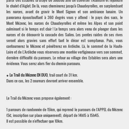
partir des Estables la draye de Soutrou afin de traverser l'Alambre et rejoindre
le chalet d'Aiglet. De là, vous cheminerez jusqu'à Chaudeyrolles, en surplombant
les narces, avant de gravir le Mont Signon et son ambiance lunaire. Un
panorama époustouflant à 360 degrés vous y attend : le pays des sucs, le
Mont Mézenc, les narces de Chaudeyrolles et même les Alpes et son point
culminant si le temps est clair ! Le temps sera alors venu de plonger dans les
narces et de découvrir la cascade des Salins. Les pentes raides de ses rives
seront alors gravies sans effort tant le décor est somptueux. Puis, vous
contournerez le Mézenc et pénétrerez en Ardèche. Là, le sommet de la Haute-
Loire et de L'Ardèche vous réservera une montée vertigineuse vers son sommet,
dernière difficulté du parcours. Le retour au village des Estables sera alors une
évidence. Vous serez alors fier du chemin parcouru.
●
Le Trail du Mézenc EN DUO
, trail court de 31 km.
Dans ce cas, les 2 coureurs devront arriver ensemble.
Le Trail du Mézenc vous propose également :
1 parcours de randonnée de 15km, qui reprend le parcours de l'APPEL du Mézenc
(5€, inscription sur place uniquement), départ de 14h15 à 15h45.
Il est possible de n'effectuer que 10km.