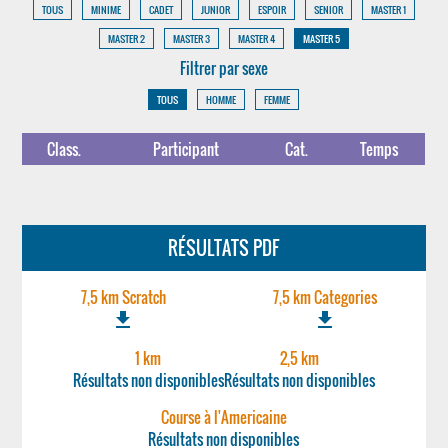
TOUS
MINIME
CADET
JUNIOR
ESPOIR
SENIOR
MASTER 1
MASTER 2
MASTER 3
MASTER 4
MASTER 5
Filtrer par sexe
TOUS
HOMME
FEMME
Class.
Participant
Cat.
Temps
RÉSULTATS PDF
7,5 km Scratch
7,5 km Categories
file_download
file_download
1 km
2,5 km
Résultats non disponibles
Résultats non disponibles
Course à l'Americaine
Résultats non disponibles