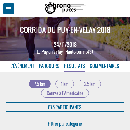
menu
CORRIDA DU PUY-EN-VELAY 2018
24/11/2018
Le Puy-en-Velay - Haute-Loire (43)
L'ÉVÉNEMENT
PARCOURS
RÉSULTATS
COMMENTAIRES
7,5 km
1 km
2,5 km
Course à l'Americaine
875 PARTICIPANTS
Filtrer par catégorie