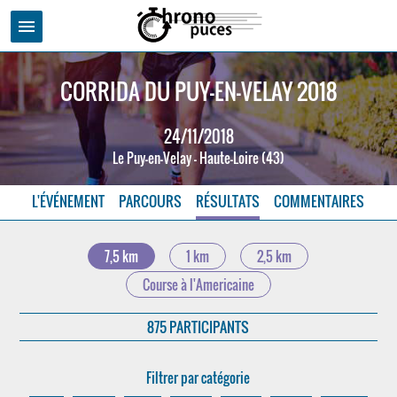
menu
CORRIDA DU PUY-EN-VELAY 2018
24/11/2018
Le Puy-en-Velay - Haute-Loire (43)
L'ÉVÉNEMENT
PARCOURS
RÉSULTATS
COMMENTAIRES
7,5 km
1 km
2,5 km
Course à l'Americaine
875 PARTICIPANTS
Filtrer par catégorie