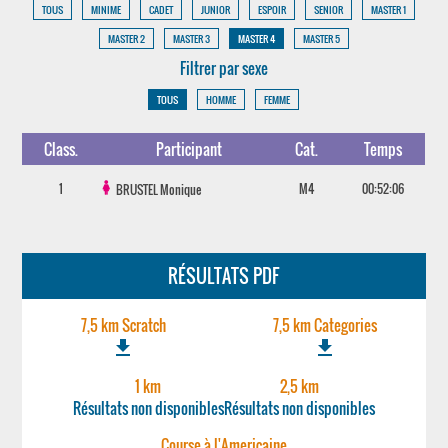
TOUS
MINIME
CADET
JUNIOR
ESPOIR
SENIOR
MASTER 1
MASTER 2
MASTER 3
MASTER 4
MASTER 5
Filtrer par sexe
TOUS
HOMME
FEMME
Class.
Participant
Cat.
Temps
1
M4
00:52:06
BRUSTEL
Monique
RÉSULTATS PDF
7,5 km Scratch
7,5 km Categories
file_download
file_download
1 km
2,5 km
Résultats non disponibles
Résultats non disponibles
Course à l'Americaine