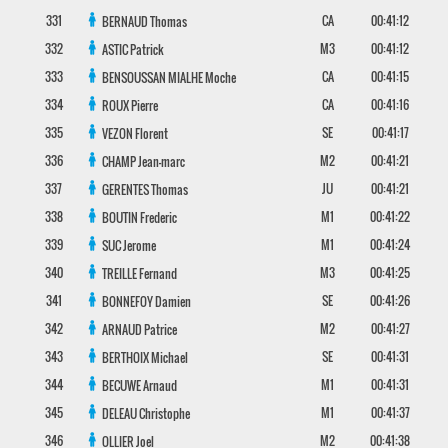
331
CA
00:41:12
BERNAUD
Thomas
332
M3
00:41:12
ASTIC
Patrick
333
CA
00:41:15
BENSOUSSAN MIALHE
Moche
334
CA
00:41:16
ROUX
Pierre
335
SE
00:41:17
VEZON
Florent
336
M2
00:41:21
CHAMP
Jean-marc
337
JU
00:41:21
GERENTES
Thomas
338
M1
00:41:22
BOUTIN
Frederic
339
M1
00:41:24
SUC
Jerome
340
M3
00:41:25
TREILLE
Fernand
341
SE
00:41:26
BONNEFOY
Damien
342
M2
00:41:27
ARNAUD
Patrice
343
SE
00:41:31
BERTHOIX
Michael
344
M1
00:41:31
BECUWE
Arnaud
345
M1
00:41:37
DELEAU
Christophe
346
M2
00:41:38
OLLIER
Joel