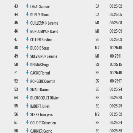
43
CA
00:25:02
LEGAT
Samuel
44
CA
00:25:05
DUPUY
Ethan
45
M1
00:25:08
GUILLERMIN
Jerome
46
M1
00:25:09
BONCOMPAIN
David
47
SE
00:25:09
CELLIER
Bastien
48
M2
00:25:10
DUBOIS
Serge
49
M1
00:25:11
SOLVIGNON
Jerome
50
ES
00:25:15
DELMAS
Hugo
51
SE
00:25:16
GAGNE
Florent
52
ES
00:25:17
RONGERE
Quentin
53
SE
00:25:24
SMADI
Karim
54
SE
00:25:29
DUCROCQUET
Olivier
55
SE
00:25:29
IMBERT
Julien
56
M2
00:25:32
SERRE
Jean-yves
57
SE
00:25:34
GOUDET
Sebastien
58
SE
00:25:39
GARNIER
Cedric