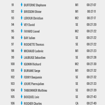
91
M1
00:27:07
BUFFERNE
Stephane
92
M1
00:27:11
BRISSON
Olivier
93
M2
00:27:17
LEROUX
Christian
94
SE
00:27:20
VEY
David
95
M2
00:27:22
FAYARD
Lionel
96
SE
00:27:22
BAY
Julien
97
SE
00:27:22
ROCHETTE
Thomas
98
M1
00:27:23
MICHAUD
Ludovic
99
SE
00:27:28
LAUBUGE
Sebastien
100
M2
00:27:30
IGONIN
Richard
101
M1
00:27:32
BURIANE
Serge
102
SE
00:27:32
FERRY
Benjamin
103
SE
00:27:33
JOUVE
Pierre-julien
104
SE
00:27:39
THIBONNIER
Mathieu
105
SE
00:27:43
BOCQUEL
Loic
106
CA
00:27:49
ROCHER
Charles