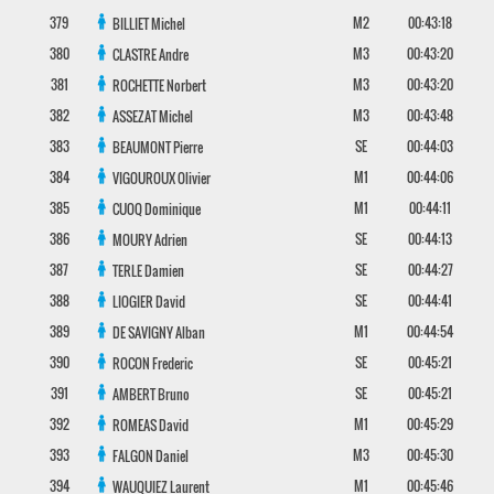
379
M2
00:43:18
BILLIET
Michel
380
M3
00:43:20
CLASTRE
Andre
381
M3
00:43:20
ROCHETTE
Norbert
382
M3
00:43:48
ASSEZAT
Michel
383
SE
00:44:03
BEAUMONT
Pierre
384
M1
00:44:06
VIGOUROUX
Olivier
385
M1
00:44:11
CUOQ
Dominique
386
SE
00:44:13
MOURY
Adrien
387
SE
00:44:27
TERLE
Damien
388
SE
00:44:41
LIOGIER
David
389
M1
00:44:54
DE SAVIGNY
Alban
390
SE
00:45:21
ROCON
Frederic
391
SE
00:45:21
AMBERT
Bruno
392
M1
00:45:29
ROMEAS
David
393
M3
00:45:30
FALGON
Daniel
394
M1
00:45:46
WAUQUIEZ
Laurent