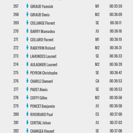
267
M1
00:35:59
GIRAUD
Yannick
268
M2
00:36:09
GIRAUD
Denis
269
SE
00:36:11
COLLANGE
Florent
270
JU
00:36:18
BARRY
Mamadou
271
M1
00:36:19
COLLARD
Florent
272
M2
00:36:31
RABEYRIN
Roland
273
SE
00:36:33
LAHONDES
Laurent
274
M2
00:36:39
AULAGNIER
Laurent
275
SE
00:36:47
PEYRON
Christophe
276
CA
00:36:53
CHARLE
Clement
277
SE
00:36:53
PADET
Alexis
278
M2
00:36:58
COFFY
Gilles
279
JU
00:36:58
PONCET
Benjamin
280
ES
00:37:00
RIVOIRARD
Paul
281
JU
00:37:03
CORTIAL
Johan
282
SE
00:37:08
CHANGEA
Vincent