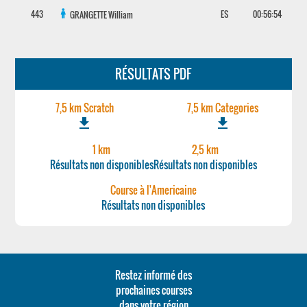
443
ES
00:56:54
GRANGETTE
William
RÉSULTATS PDF
7,5 km Scratch
7,5 km Categories
file_download
file_download
1 km
2,5 km
Résultats non disponibles
Résultats non disponibles
Course à l'Americaine
Résultats non disponibles
Restez informé des
prochaines courses
dans votre région