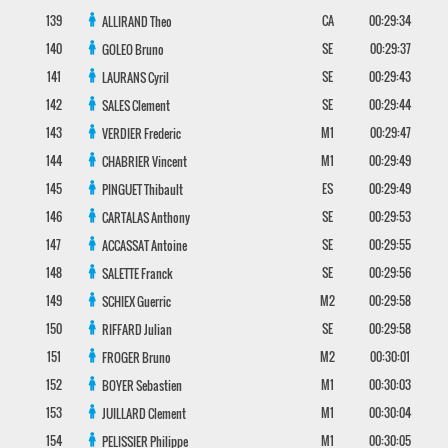
139
CA
00:29:34
ALLIRAND
Theo
140
SE
00:29:37
GOLEO
Bruno
141
SE
00:29:43
LAURANS
Cyril
142
SE
00:29:44
SALES
Clement
143
M1
00:29:47
VERDIER
Frederic
144
M1
00:29:49
CHABRIER
Vincent
145
ES
00:29:49
PINGUET
Thibault
146
SE
00:29:53
CARTALAS
Anthony
147
SE
00:29:55
ACCASSAT
Antoine
148
SE
00:29:56
SALETTE
Franck
149
M2
00:29:58
SCHIEX
Guerric
150
SE
00:29:58
RIFFARD
Julian
151
M2
00:30:01
FROGER
Bruno
152
M1
00:30:03
BOYER
Sebastien
153
M1
00:30:04
JUILLARD
Clement
154
M1
00:30:05
PELISSIER
Philippe