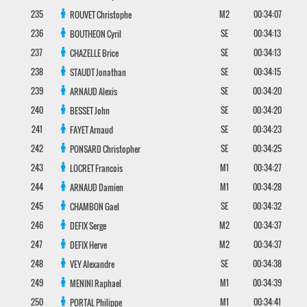
235
M2
00:34:07
ROUVET
Christophe
236
SE
00:34:13
BOUTHEON
Cyril
237
SE
00:34:13
CHAZELLE
Brice
238
SE
00:34:15
STAUDT
Jonathan
239
SE
00:34:20
ARNAUD
Alexis
240
SE
00:34:20
BESSET
John
241
SE
00:34:23
FAYET
Arnaud
242
SE
00:34:25
PONSARD
Christopher
243
M1
00:34:27
LOCRET
Francois
244
M1
00:34:28
ARNAUD
Damien
245
SE
00:34:32
CHAMBON
Gael
246
M2
00:34:37
DEFIX
Serge
247
M2
00:34:37
DEFIX
Herve
248
SE
00:34:38
VEY
Alexandre
249
M1
00:34:39
MENINI
Raphael
250
M1
00:34:41
PORTAL
Philippe