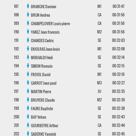
187
M1
00:31:47
BRANCHE
Damien
188
CA
00:31:56
BRUN
Andrea
189
CA
00:31:56
CHAMPELOVIER
Louis pierre
190
M2
00:31:56
YANEZ
Jean francois
191
SE
00:32:03
CHANDES
Cedric
192
M1
00:32:08
ENJOLRAS
Jean-louis
193
SE
00:32:14
MEKHALDI
Hedi
194
SE
00:32:15
SIMON
Romain
195
M1
00:32:16
FREVOL
David
196
M3
00:32:27
CARROT
Jean paul
197
JU
00:32:35
MARTIN
Pierre
198
M2
00:32:36
BRUYERE
Claude
199
SE
00:32:38
FAURE
Baptiste
200
SE
00:32:43
BAY
Yohan
201
CA
00:32:44
GOURBEYRE
Arthur
202
SE
00:32:45
SADERNE
Yannick