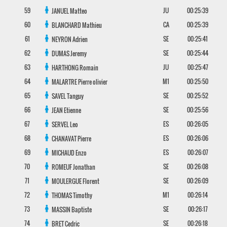
59
JU
00:25:39
JANUEL
Matteo
60
CA
00:25:39
BLANCHARD
Mathieu
61
SE
00:25:41
NEYRON
Adrien
62
SE
00:25:44
DUMAS
Jeremy
63
JU
00:25:47
HARTHONG
Romain
64
M1
00:25:50
MALARTRE
Pierre olivier
65
SE
00:25:52
SAVEL
Tanguy
66
SE
00:25:56
JEAN
Etienne
67
ES
00:26:05
SERVEL
Leo
68
ES
00:26:06
CHANAVAT
Pierre
69
ES
00:26:07
MICHAUD
Enzo
70
SE
00:26:08
ROMEUF
Jonathan
71
SE
00:26:09
MOULERGUE
Florent
72
M1
00:26:14
THOMAS
Timothy
73
SE
00:26:17
MASSIN
Baptiste
74
SE
00:26:18
BRET
Cedric