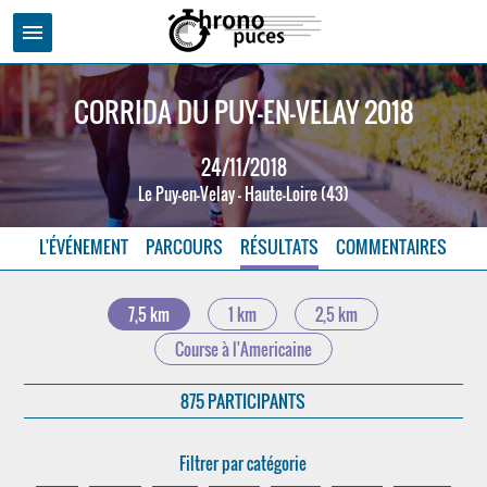
menu
CORRIDA DU PUY-EN-VELAY 2018
24/11/2018
Le Puy-en-Velay - Haute-Loire (43)
L'ÉVÉNEMENT
PARCOURS
RÉSULTATS
COMMENTAIRES
7,5 km
1 km
2,5 km
Course à l'Americaine
875 PARTICIPANTS
Filtrer par catégorie