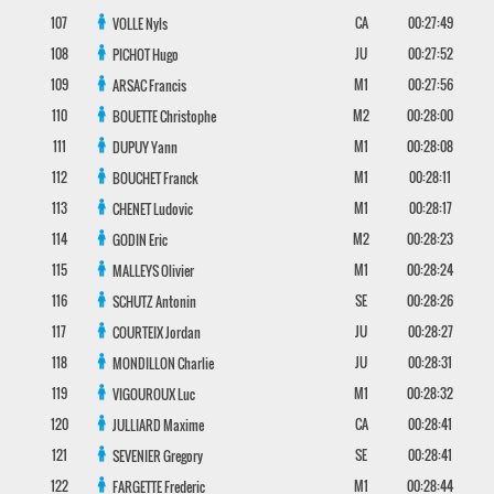
107
CA
00:27:49
VOLLE
Nyls
108
JU
00:27:52
PICHOT
Hugo
109
M1
00:27:56
ARSAC
Francis
110
M2
00:28:00
BOUETTE
Christophe
111
M1
00:28:08
DUPUY
Yann
112
M1
00:28:11
BOUCHET
Franck
113
M1
00:28:17
CHENET
Ludovic
114
M2
00:28:23
GODIN
Eric
115
M1
00:28:24
MALLEYS
Olivier
116
SE
00:28:26
SCHUTZ
Antonin
117
JU
00:28:27
COURTEIX
Jordan
118
JU
00:28:31
MONDILLON
Charlie
119
M1
00:28:32
VIGOUROUX
Luc
120
CA
00:28:41
JULLIARD
Maxime
121
SE
00:28:41
SEVENIER
Gregory
122
M1
00:28:44
FARGETTE
Frederic