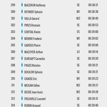
299
SE
00:38:21
MAZERON
Anthony
300
M1
00:38:38
REYNIER
Sylvain
301
M3
00:38:49
VALLA
Gerard
302
SE
00:38:53
PIRES
Romain
303
ES
00:39:00
CORTIAL
Kevin
304
M1
00:39:02
MENINI
Frederic
305
SE
00:39:06
GARDES
Pierre
306
JU
00:39:14
MAZOYER
Arthur
307
SE
00:39:20
DURSAPT
Corentin
308
SE
00:39:21
PAGES
Nicolas
309
SE
00:39:21
BOULON
Sylvain
310
M1
00:39:23
CHAISE
Eric
311
M2
00:39:27
MEJEAN
Gilles
312
M2
00:39:28
BESSE
Jean louis
313
SE
00:39:31
FREJAVILLE
Laurent
314
SE
00:39:40
ROBIN
Arnaud