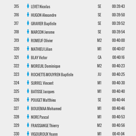
315
SE
00:39:43
LEVET
Nicolas
316
SE
00:39:50
HUGON
Alexandre
317
SE
00:39:52
GRAVIER
Baptiste
318
SE
00:39:54
MARCON
Jerome
319
M2
00:40:00
ROMEUF
Olivier
320
M1
00:40:07
MATHIEU
Lilian
321
CA
00:40:16
BLAY
Victor
322
M2
00:40:23
MOREUIL
Dominique
323
JU
00:40:25
ROCHETTE-MOUYREN
Baptiste
324
M1
00:40:30
SURREL
Vincent
325
M1
00:40:40
BATISSE
Jacques
326
SE
00:40:44
POUGET
Matthieu
327
M1
00:40:46
BOUJEMAA
Mohamed
328
M1
00:40:53
NORE
Pascal
329
M2
00:40:56
FRAISSANGE
Thierry
330
M1
00:41:04
VIGOUROUX
Yoann