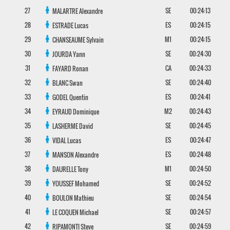
27
SE
00:24:13
MALARTRE
Alexandre
28
ES
00:24:15
ESTRADE
Lucas
29
M1
00:24:15
CHANSEAUME
Sylvain
30
SE
00:24:30
JOURDA
Yann
31
CA
00:24:33
FAYARD
Ronan
32
SE
00:24:40
BLANC
Swan
33
ES
00:24:41
GODEL
Quentin
34
M2
00:24:43
EYRAUD
Dominique
35
SE
00:24:45
LASHERME
David
36
ES
00:24:47
VIDAL
Lucas
37
ES
00:24:48
MANSON
Alexandre
38
M1
00:24:50
DAURELLE
Tony
39
SE
00:24:52
YOUSSEF
Mohamed
40
SE
00:24:54
BOULON
Mathieu
41
SE
00:24:57
LE COQUEN
Michael
42
SE
00:24:59
RIPAMONTI
Steve