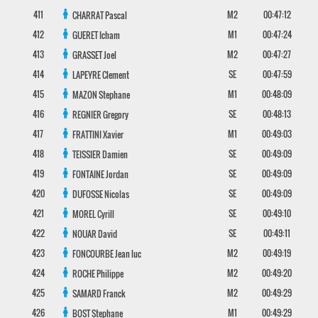
411
M2
00:47:12
CHARRAT
Pascal
412
M1
00:47:24
GUERET
Icham
413
M2
00:47:27
GRASSET
Joel
414
SE
00:47:59
LAPEYRE
Clement
415
M1
00:48:09
MAZON
Stephane
416
SE
00:48:13
REGNIER
Gregory
417
M1
00:49:03
FRATTINI
Xavier
418
SE
00:49:09
TEISSIER
Damien
419
SE
00:49:09
FONTAINE
Jordan
420
SE
00:49:09
DUFOSSE
Nicolas
421
SE
00:49:10
MOREL
Cyrill
422
SE
00:49:11
NOUAR
David
423
M2
00:49:19
FONCOURBE
Jean luc
424
M2
00:49:20
ROCHE
Philippe
425
M2
00:49:29
SAMARD
Franck
426
M1
00:49:29
BOST
Stephane