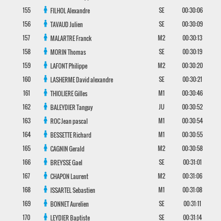
155
SE
00:30:06
FILHOL
Alexandre
156
SE
00:30:09
TAVAUD
Julien
157
M2
00:30:13
MALARTRE
Franck
158
SE
00:30:19
MORIN
Thomas
159
M2
00:30:20
LAFONT
Philippe
160
SE
00:30:21
LASHERME
David alexandre
161
M1
00:30:46
THIOLIERE
Gilles
162
JU
00:30:52
BALEYDIER
Tanguy
163
M1
00:30:54
ROC
Jean pascal
164
M1
00:30:55
BESSETTE
Richard
165
M2
00:30:58
CAGNIN
Gerald
166
SE
00:31:01
BREYSSE
Gael
167
M2
00:31:06
CHAPON
Laurent
168
M1
00:31:08
ISSARTEL
Sebastien
169
SE
00:31:11
BONNET
Aurelien
170
SE
00:31:14
LEYDIER
Baptiste