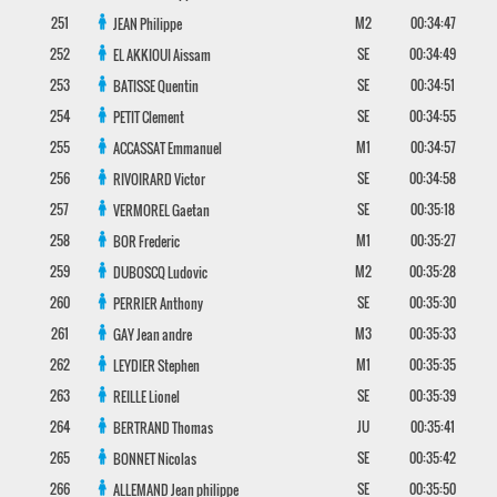
251
M2
00:34:47
JEAN
Philippe
252
SE
00:34:49
EL AKKIOUI
Aissam
253
SE
00:34:51
BATISSE
Quentin
254
SE
00:34:55
PETIT
Clement
255
M1
00:34:57
ACCASSAT
Emmanuel
256
SE
00:34:58
RIVOIRARD
Victor
257
SE
00:35:18
VERMOREL
Gaetan
258
M1
00:35:27
BOR
Frederic
259
M2
00:35:28
DUBOSCQ
Ludovic
260
SE
00:35:30
PERRIER
Anthony
261
M3
00:35:33
GAY
Jean andre
262
M1
00:35:35
LEYDIER
Stephen
263
SE
00:35:39
REILLE
Lionel
264
JU
00:35:41
BERTRAND
Thomas
265
SE
00:35:42
BONNET
Nicolas
266
SE
00:35:50
ALLEMAND
Jean philippe