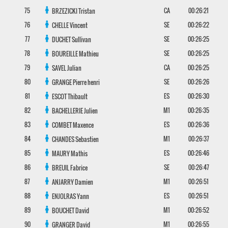
75
CA
00:26:21
BRZEZICKI
Tristan
76
SE
00:26:22
CHELLE
Vincent
77
SE
00:26:25
DUCHET
Sullivan
78
SE
00:26:25
BOUREILLE
Mathieu
79
CA
00:26:25
SAVEL
Julian
80
SE
00:26:26
GRANGE
Pierre henri
81
ES
00:26:30
ESCOT
Thibault
82
M1
00:26:35
BACHELLERIE
Julien
83
ES
00:26:36
COMBET
Maxence
84
M1
00:26:37
CHANDES
Sebastien
85
ES
00:26:46
MAURY
Mathis
86
SE
00:26:47
BREUIL
Fabrice
87
M1
00:26:51
ANJARRY
Damien
88
ES
00:26:51
ENJOLRAS
Yann
89
M1
00:26:52
BOUCHET
David
90
M1
00:26:55
GRANGER
David