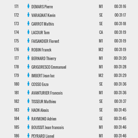
171
M1
00:31:16
DEMARS
Pierre
172
SE
00:31:17
VARAGNAT
Kevin
173
SE
00:31:18
CARROT
Mathis
174
CA
00:31:19
LACOUR
Tom
175
M1
00:31:19
FAISANDIER
Florent
176
M2
00:31:19
ROBIN
Franck
177
M1
00:31:20
BERNARD
Thierry
178
M1
00:31:28
GRIGORESCO
Emmanuel
179
M2
00:31:29
IMBERT
Jean luc
180
SE
00:31:36
COSSO
Enzo
181
M1
00:31:36
AVANTURIER
Francois
182
SE
00:31:37
TISSEUR
Mathieu
183
SE
00:31:45
HAON
Alexis
184
SE
00:31:45
RAYMOND
Adrien
185
M1
00:31:46
BOUSSIT
Jean francois
186
M1
00:31:46
PEYRARD
Lionel