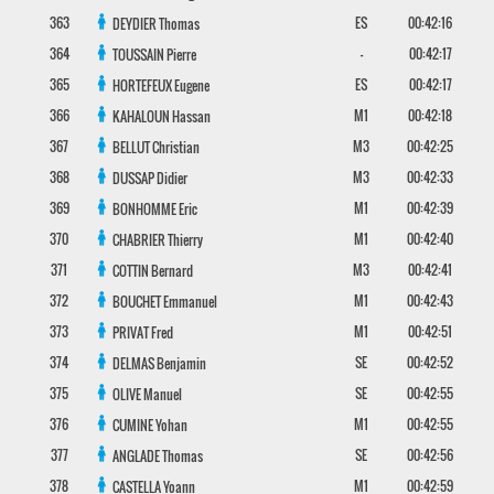
363
ES
00:42:16
DEYDIER
Thomas
364
-
00:42:17
TOUSSAIN
Pierre
365
ES
00:42:17
HORTEFEUX
Eugene
366
M1
00:42:18
KAHALOUN
Hassan
367
M3
00:42:25
BELLUT
Christian
368
M3
00:42:33
DUSSAP
Didier
369
M1
00:42:39
BONHOMME
Eric
370
M1
00:42:40
CHABRIER
Thierry
371
M3
00:42:41
COTTIN
Bernard
372
M1
00:42:43
BOUCHET
Emmanuel
373
M1
00:42:51
PRIVAT
Fred
374
SE
00:42:52
DELMAS
Benjamin
375
SE
00:42:55
OLIVE
Manuel
376
M1
00:42:55
CUMINE
Yohan
377
SE
00:42:56
ANGLADE
Thomas
378
M1
00:42:59
CASTELLA
Yoann