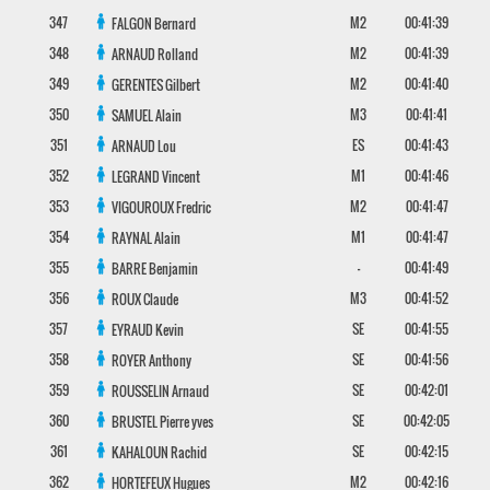
347
M2
00:41:39
FALGON
Bernard
348
M2
00:41:39
ARNAUD
Rolland
349
M2
00:41:40
GERENTES
Gilbert
350
M3
00:41:41
SAMUEL
Alain
351
ES
00:41:43
ARNAUD
Lou
352
M1
00:41:46
LEGRAND
Vincent
353
M2
00:41:47
VIGOUROUX
Fredric
354
M1
00:41:47
RAYNAL
Alain
355
-
00:41:49
BARRE
Benjamin
356
M3
00:41:52
ROUX
Claude
357
SE
00:41:55
EYRAUD
Kevin
358
SE
00:41:56
ROYER
Anthony
359
SE
00:42:01
ROUSSELIN
Arnaud
360
SE
00:42:05
BRUSTEL
Pierre yves
361
SE
00:42:15
KAHALOUN
Rachid
362
M2
00:42:16
HORTEFEUX
Hugues