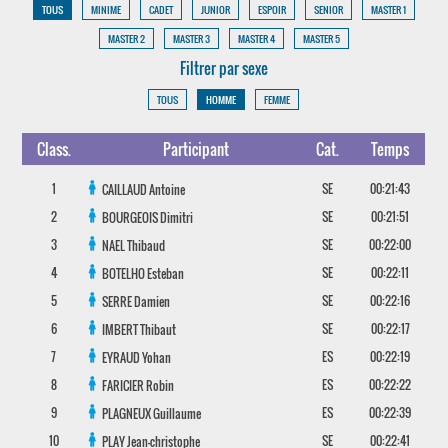
TOUS
MINIME
CADET
JUNIOR
ESPOIR
SENIOR
MASTER 1
MASTER 2
MASTER 3
MASTER 4
MASTER 5
Filtrer par sexe
TOUS
HOMME
FEMME
Class.
Participant
Cat.
Temps
1
SE
00:21:43
CAILLAUD
Antoine
2
SE
00:21:51
BOURGEOIS
Dimitri
3
SE
00:22:00
NAEL
Thibaud
4
SE
00:22:11
BOTELHO
Esteban
5
SE
00:22:16
SERRE
Damien
6
SE
00:22:17
IMBERT
Thibaut
7
ES
00:22:19
EYRAUD
Yohan
8
ES
00:22:22
FARICIER
Robin
9
ES
00:22:39
PLAGNEUX
Guillaume
10
SE
00:22:41
PLAY
Jean-christophe