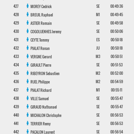
427
SE
00:49:36
MOREY
Cedrick
428
M1
00:49:45
BREUIL
Raphael
429
SE
00:49:58
ASTIER
Romain
430
SE
00:50:06
COGOLUENHES
Jeremy
431
ES
00:50:18
CEYTE
Tommy
432
JU
00:50:18
PIALAT
Ronan
433
M3
00:50:51
VERGNE
Gerard
434
SE
00:51:53
GIRAULT
Pierre
435
M2
00:52:00
RIBEYRON
Sebastien
436
M2
00:54:59
RUEL
Philippe
437
M1
00:55:11
PIALAT
Richard
438
SE
00:55:47
VILLE
Samuel
439
SE
00:55:47
GIRAUD
Nathanael
440
SE
00:56:53
MICHALON
Christophe
441
SE
00:56:53
TERRIER
Remy
442
SE
00:56:54
PACALON
Laurent