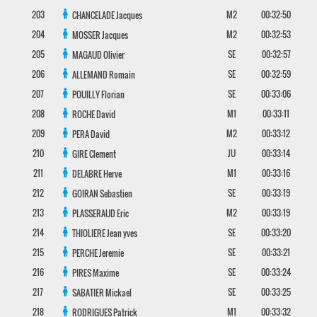
203
M2
00:32:50
CHANCELADE
Jacques
204
M2
00:32:53
MOSSER
Jacques
205
SE
00:32:57
MAGAUD
Olivier
206
SE
00:32:59
ALLEMAND
Romain
207
SE
00:33:06
POUILLY
Florian
208
M1
00:33:11
ROCHE
David
209
M2
00:33:12
PERA
David
210
JU
00:33:14
GIRE
Clement
211
M1
00:33:16
DELABRE
Herve
212
SE
00:33:19
GOIRAN
Sebastien
213
M2
00:33:19
PLASSERAUD
Eric
214
SE
00:33:20
THIOLIERE
Jean yves
215
SE
00:33:21
PERCHE
Jeremie
216
SE
00:33:24
PIRES
Maxime
217
SE
00:33:25
SABATIER
Mickael
218
M1
00:33:32
RODRIGUES
Patrick