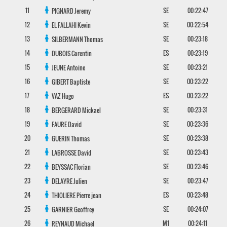
11
SE
00:22:47
PIGNARD
Jeremy
12
SE
00:22:54
EL FALLAHI
Kevin
13
SE
00:23:18
SILBERMANN
Thomas
14
ES
00:23:19
DUBOIS
Corentin
15
SE
00:23:21
JEUNE
Antoine
16
SE
00:23:22
GIBERT
Baptiste
17
ES
00:23:22
VAZ
Hugo
18
SE
00:23:31
BERGERARD
Mickael
19
SE
00:23:36
FAURE
David
20
SE
00:23:38
GUERIN
Thomas
21
SE
00:23:43
LABROSSE
David
22
SE
00:23:46
BEYSSAC
Florian
23
SE
00:23:47
DELAYRE
Julien
24
ES
00:23:48
THIOLIERE
Pierre jean
25
SE
00:24:07
GARNIER
Geoffrey
26
M1
00:24:11
REYNAUD
Michael