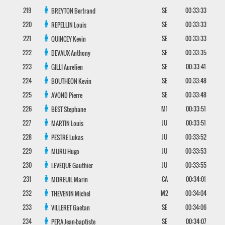
219
SE
00:33:33
BREYTON
Bertrand
220
SE
00:33:33
REPELLIN
Louis
221
SE
00:33:33
QUINCEY
Kevin
222
SE
00:33:35
DEVAUX
Anthony
223
SE
00:33:41
GILLI
Aurelien
224
SE
00:33:48
BOUTHEON
Kevin
225
SE
00:33:48
AVOND
Pierre
226
M1
00:33:51
BEST
Stephane
227
JU
00:33:51
MARTIN
Louis
228
JU
00:33:52
PESTRE
Lukas
229
JU
00:33:53
MURU
Hugo
230
JU
00:33:55
LEVEQUE
Gauthier
231
CA
00:34:01
MOREUIL
Marin
232
M2
00:34:04
THEVENIN
Michel
233
SE
00:34:06
VILLERET
Gaetan
234
SE
00:34:07
PERA
Jean-baptiste