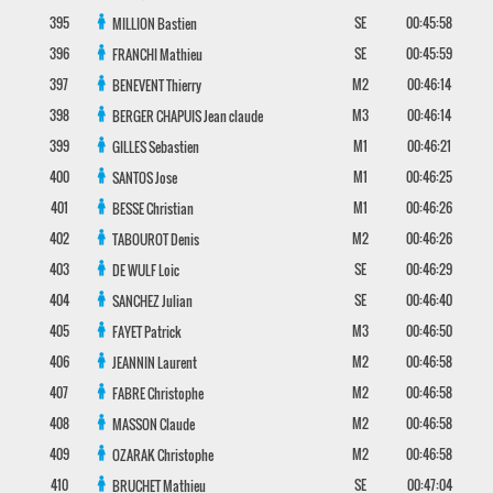
395
SE
00:45:58
MILLION
Bastien
396
SE
00:45:59
FRANCHI
Mathieu
397
M2
00:46:14
BENEVENT
Thierry
398
M3
00:46:14
BERGER CHAPUIS
Jean claude
399
M1
00:46:21
GILLES
Sebastien
400
M1
00:46:25
SANTOS
Jose
401
M1
00:46:26
BESSE
Christian
402
M2
00:46:26
TABOUROT
Denis
403
SE
00:46:29
DE WULF
Loic
404
SE
00:46:40
SANCHEZ
Julian
405
M3
00:46:50
FAYET
Patrick
406
M2
00:46:58
JEANNIN
Laurent
407
M2
00:46:58
FABRE
Christophe
408
M2
00:46:58
MASSON
Claude
409
M2
00:46:58
OZARAK
Christophe
410
SE
00:47:04
BRUCHET
Mathieu