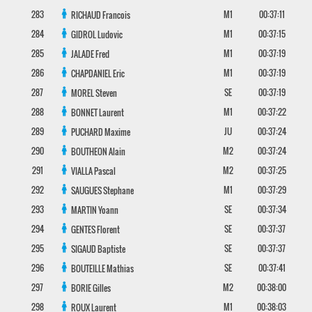
283
M1
00:37:11
RICHAUD
Francois
284
M1
00:37:15
GIDROL
Ludovic
285
M1
00:37:19
JALADE
Fred
286
M1
00:37:19
CHAPDANIEL
Eric
287
SE
00:37:19
MOREL
Steven
288
M1
00:37:22
BONNET
Laurent
289
JU
00:37:24
PUCHARD
Maxime
290
M2
00:37:24
BOUTHEON
Alain
291
M2
00:37:25
VIALLA
Pascal
292
M1
00:37:29
SAUGUES
Stephane
293
SE
00:37:34
MARTIN
Yoann
294
SE
00:37:37
GENTES
Florent
295
SE
00:37:37
SIGAUD
Baptiste
296
SE
00:37:41
BOUTEILLE
Mathias
297
M2
00:38:00
BORIE
Gilles
298
M1
00:38:03
ROUX
Laurent