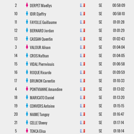
2
SE
00:58:09
DERPET
Maellys
10
SE
00:58:10
IDIR
Djeffry
11
SE
01:01:28
FAYOLLE
Guillaume
12
SE
01:01:29
BERNARD
Jordan
13
SE
01:02:43
CASSAN
Quentin
3
SE
01:04:04
VALOUR
Alison
14
SE
01:04:05
CROS
Nathan
15
SE
01:06:58
VIDAL
Pierre-louis
16
SE
01:09:59
ROQUE
Ricardo
17
SE
01:10:33
BRUNON
Corentin
4
SE
01:13:02
PONTVIANNE
Amandine
18
SE
01:13:20
MARICATO
Daniel
19
SE
01:15:15
CONVERS
Antoine
20
SE
01:16:47
NAIME
Tanguy
21
SE
01:17:14
CELLE
Steevy
5
SE
01:18:14
TENCA
Elisa