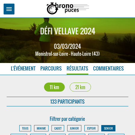
menu
DÉFI VELLAVE 2024
03/03/2024
Monistrol-sur-Loire - Haute-Loire (43)
L'ÉVÉNEMENT
PARCOURS
RÉSULTATS
COMMENTAIRES
11 km
21 km
133 PARTICIPANTS
Filtrer par catégorie
TOUS
MINIME
CADET
JUNIOR
ESPOIR
SENIOR