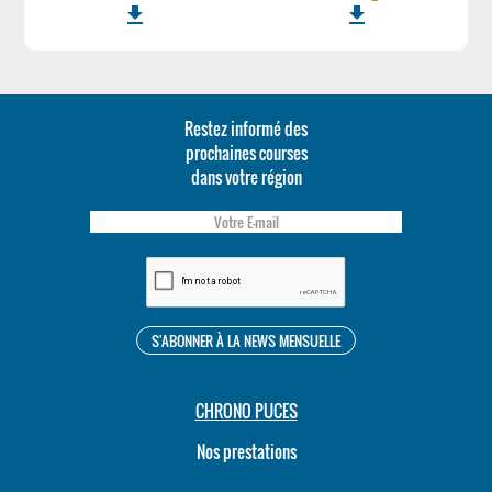
file_download
file_download
Restez informé des
prochaines courses
dans votre région
CHRONO PUCES
Nos prestations