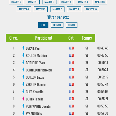
MASTER 0
MASTER 1
MASTER 2
MASTER 3
MASTER 4
MASTER 5
MASTER 6
MASTER 7
MASTER 8
MASTER 9
MASTER 10
Filtrer par sexe
TOUS
HOMME
FEMME
Class.
Participant
Cat.
Temps
1
SE
00:45:43
DERAIL
Paul
2
SE
00:49:55
BOULON
Mathieu
3
SE
00:50:19
BOTHOREL
Yves
4
SE
00:51:24
CORNILLON
Pierre-lou
5
SE
00:52:15
OUILLON
Lucas
6
SE
00:53:44
VARNIER
Damien
7
SE
00:54:02
CUER
Korentin
1
SE
00:55:21
BOYER
Fanelie
8
SE
00:55:58
PONTVIANNE
Quentin
9
SE
00:57:30
EYRAUD
Nilis