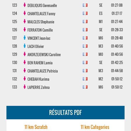
123
SE
01:27:08
DEBLIQUIS
Gwenaelle
124
ES
01:27:17
CHANTELAUZE
Fanny
125
M1
01:27:44
MALCLES
Stephanie
126
SE
01:28:33
FERRATON
Camille
127
M6
01:28:48
VINCENT
Jean-luc
128
M3
01:40:56
LACH
Olivier
129
M0
01:40:56
ANDRZEJEWSKI
Caroline
130
SE
01:42:25
BEN RAHEM
Lamia
131
M3
01:44:58
CHANTELAUZE
Patricia
132
M2
01:50:12
CHEBAH
Karima
133
M6
01:50:12
LAPIERRE
Zohna
RÉSULTATS PDF
11 km Scratch
11 km Categories