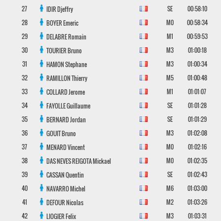
27
SE
00:58:10
IDIR
Djeffry
28
M0
00:58:34
BOYER
Emeric
29
M1
00:59:53
DELABRE
Romain
30
M3
01:00:18
TOURIER
Bruno
31
M3
01:00:34
HAMON
Stephane
32
M5
01:00:48
RAMILLON
Thierry
33
M1
01:01:07
COLLARD
Jerome
34
SE
01:01:28
FAYOLLE
Guillaume
35
SE
01:01:29
BERNARD
Jordan
36
M3
01:02:08
GOUIT
Bruno
37
M0
01:02:16
MENARD
Vincent
38
M0
01:02:35
DAS NEVES REIGOTA
Mickael
39
SE
01:02:43
CASSAN
Quentin
40
M6
01:03:00
NAVARRO
Michel
41
M2
01:03:26
DEFOUR
Nicolas
42
M3
01:03:31
LIOGIER
Felix