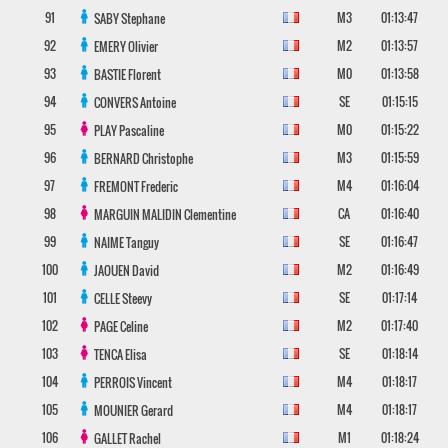
91
M3
01:13:47
SABY
Stephane
92
M2
01:13:57
EMERY
Olivier
93
M0
01:13:58
BASTIE
Florent
94
SE
01:15:15
CONVERS
Antoine
95
M0
01:15:22
PLAY
Pascaline
96
M3
01:15:59
BERNARD
Christophe
97
M4
01:16:04
FREMONT
Frederic
98
CA
01:16:40
MARGUIN MALIDIN
Clementine
99
SE
01:16:47
NAIME
Tanguy
100
M2
01:16:49
JAOUEN
David
101
SE
01:17:14
CELLE
Steevy
102
M2
01:17:40
PAGE
Celine
103
SE
01:18:14
TENCA
Elisa
104
M4
01:18:17
PERROIS
Vincent
105
M4
01:18:17
MOUNIER
Gerard
106
M1
01:18:24
GALLET
Rachel