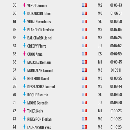
59
M2
01:06:43
VEROT
Corinne
60
M0
01:06:51
DURANCON
Julien
61
SE
01:06:58
VIDAL
Pierre-louis
62
M3
01:07:05
BLANCHON
Frederic
63
M3
01:07:25
BALICHARD
Lionel
64
JU
01:07:52
CRESPY
Pierre
65
ES
01:07:59
CUOQ
Anna
66
M1
01:08:45
MALCLES
Romain
67
M3
01:09:11
MONTALAN
Laurent
68
M3
01:09:25
BELLERRE
David
69
M3
01:09:44
DESFLACHES
Laurent
70
SE
01:09:59
ROQUE
Ricardo
71
JU
01:09:59
MOINE
Corentin
72
M1
01:10:23
TIXIER
Nelly
73
M0
01:10:23
RIBEYRON
Florian
74
M3
01:10:23
LAURANSON
Yves