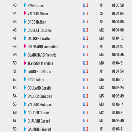
43
M1
01:03:58
PAGE
Lionel
44
SE
01:04:04
VALOUR
Alison
45
SE
01:04:05
CROS
Nathan
46
M2
01:04:08
CIOCHETTO
Lionel
47
M3
01:04:16
GALIBERT
Walter
48
M1
01:04:27
DELEBARRE
Amandine
49
M4
01:04:45
BLANCHARD
Frederic
50
M0
01:04:51
TEYSSIER
Maryline
51
M1
01:04:54
LAURENDON
Loic
52
M5
01:05:13
RICOU
Alain
53
M3
01:05:24
COULAND
Gerald
54
M5
01:05:49
BACHER
Christian
55
M3
01:06:14
VALOUR
Philippe
56
M2
01:06:21
COUDERT
Lionel
57
M7
01:06:40
CHAUVIN
Gerard
58
M1
01:06:41
GAUTHIER
Benoit