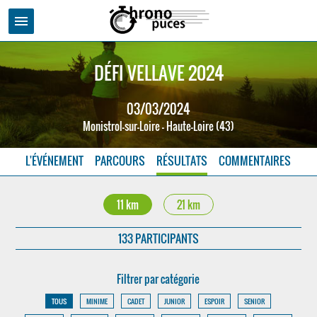
menu
DÉFI VELLAVE 2024
03/03/2024
Monistrol-sur-Loire - Haute-Loire (43)
L'ÉVÉNEMENT
PARCOURS
RÉSULTATS
COMMENTAIRES
11 km
21 km
133 PARTICIPANTS
Filtrer par catégorie
TOUS
MINIME
CADET
JUNIOR
ESPOIR
SENIOR