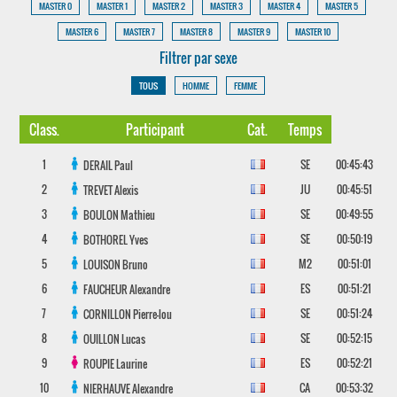
MASTER 0
MASTER 1
MASTER 2
MASTER 3
MASTER 4
MASTER 5
MASTER 6
MASTER 7
MASTER 8
MASTER 9
MASTER 10
Filtrer par sexe
TOUS
HOMME
FEMME
Class.
Participant
Cat.
Temps
1
SE
00:45:43
DERAIL
Paul
2
JU
00:45:51
TREVET
Alexis
3
SE
00:49:55
BOULON
Mathieu
4
SE
00:50:19
BOTHOREL
Yves
5
M2
00:51:01
LOUISON
Bruno
6
ES
00:51:21
FAUCHEUR
Alexandre
7
SE
00:51:24
CORNILLON
Pierre-lou
8
SE
00:52:15
OUILLON
Lucas
9
ES
00:52:21
ROUPIE
Laurine
10
CA
00:53:32
NIERHAUVE
Alexandre