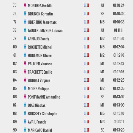
75
JU
01:10:24
MONTREA
Bertille
76
SE
01:10:33
BRUNON
Corentin
77
M5
01:10:33
UBERTINO
Jean-marc
78
JU
01:11:11
JAOUEN - MIZZON
Lilouan
79
M2
01:11:50
ARNAUD
Sandy
80
M5
01:12:04
ROCHETTE
Michel
81
M2
01:12:10
HODEMON
Olivier
82
M1
01:12:13
PALIZIER
Vanessa
83
M1
01:12:16
FRACHETTE
Emilie
84
M1
01:12:25
BONNET
Virginie
85
M2
01:12:35
MOINE
Philippe
86
SE
01:13:02
PONTVIANNE
Amandine
87
M1
01:13:09
DIAS
Nicolas
88
M5
01:13:10
BOISSELY
Christophe
89
M3
01:13:11
AVRIL
Franck
90
SE
01:13:20
MARICATO
Daniel