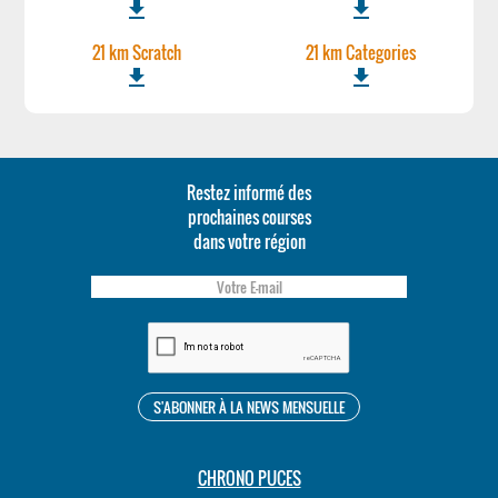
file_download
file_download
21 km Scratch
21 km Categories
file_download
file_download
Restez informé des
prochaines courses
dans votre région
CHRONO PUCES