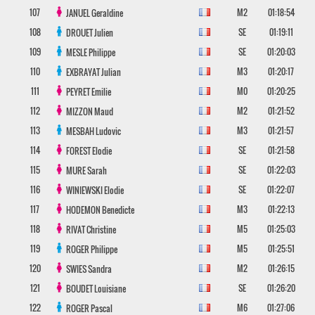
107
M2
01:18:54
JANUEL
Geraldine
108
SE
01:19:11
DROUET
Julien
109
SE
01:20:03
MESLE
Philippe
110
M3
01:20:17
EXBRAYAT
Julian
111
M0
01:20:25
PEYRET
Emilie
112
M2
01:21:52
MIZZON
Maud
113
M3
01:21:57
MESBAH
Ludovic
114
SE
01:21:58
FOREST
Elodie
115
SE
01:22:03
MURE
Sarah
116
SE
01:22:07
WINIEWSKI
Elodie
117
M3
01:22:13
HODEMON
Benedicte
118
M5
01:25:03
RIVAT
Christine
119
M5
01:25:51
ROGER
Philippe
120
M2
01:26:15
SWIES
Sandra
121
SE
01:26:20
BOUDET
Louisiane
122
M6
01:27:06
ROGER
Pascal