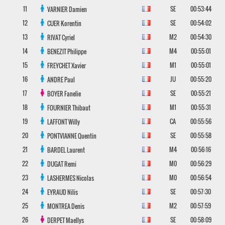
11
SE
00:53:44
VARNIER
Damien
12
SE
00:54:02
CUER
Korentin
13
M2
00:54:30
RIVAT
Cyriel
14
M4
00:55:01
BENEZIT
Philippe
15
M1
00:55:01
FREYCHET
Xavier
16
JU
00:55:20
ANDRE
Paul
17
SE
00:55:21
BOYER
Fanelie
18
M1
00:55:31
FOURNIER
Thibaut
19
CA
00:55:56
LAFFONT
Willy
20
SE
00:55:58
PONTVIANNE
Quentin
21
M4
00:56:16
BARDEL
Laurent
22
M0
00:56:29
DUGAT
Remi
23
M0
00:56:54
LASHERMES
Nicolas
24
SE
00:57:30
EYRAUD
Nilis
25
M2
00:57:59
MONTREA
Denis
26
SE
00:58:09
DERPET
Maellys