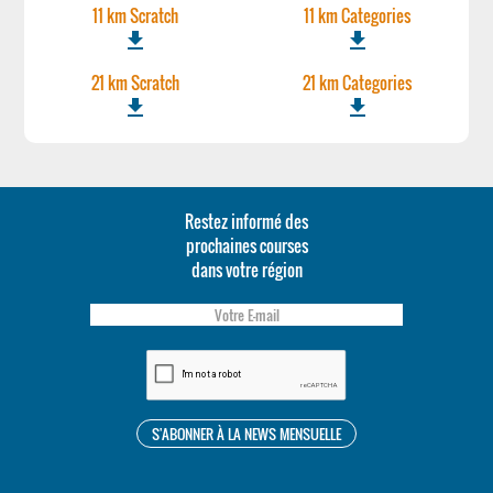
11 km Scratch
11 km Categories
file_download
file_download
21 km Scratch
21 km Categories
file_download
file_download
Restez informé des
prochaines courses
dans votre région