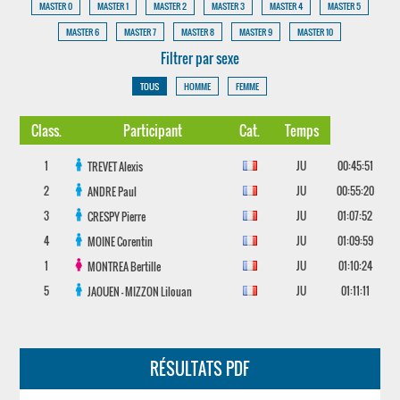
MASTER 0
MASTER 1
MASTER 2
MASTER 3
MASTER 4
MASTER 5
MASTER 6
MASTER 7
MASTER 8
MASTER 9
MASTER 10
Filtrer par sexe
TOUS
HOMME
FEMME
Class.
Participant
Cat.
Temps
1
JU
00:45:51
TREVET
Alexis
2
JU
00:55:20
ANDRE
Paul
3
JU
01:07:52
CRESPY
Pierre
4
JU
01:09:59
MOINE
Corentin
1
JU
01:10:24
MONTREA
Bertille
5
JU
01:11:11
JAOUEN - MIZZON
Lilouan
RÉSULTATS PDF