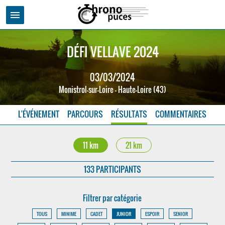
menu
DÉFI VELLAVE 2024
03/03/2024
Monistrol-sur-Loire - Haute-Loire (43)
L'ÉVÉNEMENT
PARCOURS
RÉSULTATS
COMMENTAIRES
11 km
21 km
133 PARTICIPANTS
Filtrer par catégorie
TOUS
MINIME
CADET
JUNIOR
ESPOIR
SENIOR