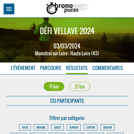
menu
DÉFI VELLAVE 2024
03/03/2024
Monistrol-sur-Loire - Haute-Loire (43)
L'ÉVÉNEMENT
PARCOURS
RÉSULTATS
COMMENTAIRES
11 km
21 km
133 PARTICIPANTS
Filtrer par catégorie
TOUS
MINIME
CADET
JUNIOR
ESPOIR
SENIOR