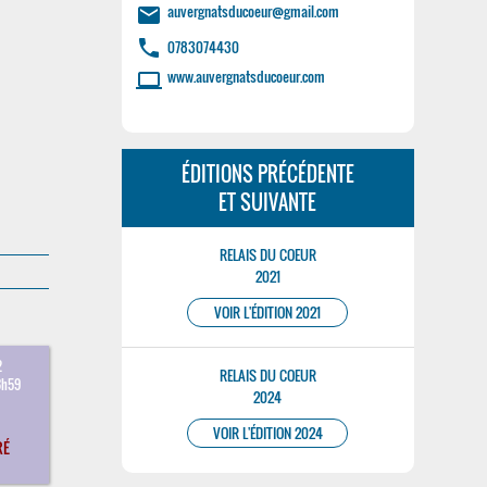
auvergnatsducoeur@gmail.com
email
phone
0783074430
www.auvergnatsducoeur.com
laptop
ÉDITIONS PRÉCÉDENTE
ET SUIVANTE
RELAIS DU COEUR
2021
VOIR L'ÉDITION 2021
2
RELAIS DU COEUR
3h59
2024
VOIR L'ÉDITION 2024
RÉ