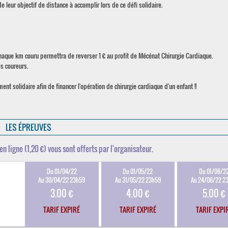
eur objectif de distance à accomplir lors de ce défi solidaire.
chaque km couru permettra de reverser 1 € au profit de Mécénat Chirurgie Cardiaque.
es coureurs.
t solidaire afin de financer l'opération de chirurgie cardiaque d'un enfant !!
LES ÉPREUVES
en ligne (1,20 €) vous sont offerts par l'organisateur.
Du 01/04/22
Du 01/05/22
Du 01/06/2
Au 30/04/22 23h59
Au 31/05/22 23h59
Au 24/06/22 2
3.00 €
4.00 €
5.00 €
TARIF EXPIRÉ
TARIF EXPIRÉ
TARIF EXPI