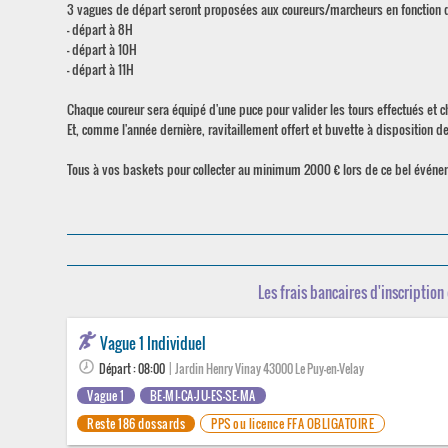
3 vagues de départ seront proposées aux coureurs/marcheurs en fonction de l
- départ à 8H
- départ à 10H
- départ à 11H
Chaque coureur sera équipé d'une puce pour valider les tours effectués et 
Et, comme l'année dernière, ravitaillement offert et buvette à disposition d
Tous à vos baskets pour collecter au minimum 2000 € lors de ce bel événemen
Les frais bancaires d'inscription 
Vague 1 Individuel
Départ : 08:00
| Jardin Henry Vinay 43000 Le Puy-en-Velay
Vague 1
BE-MI-CA-JU-ES-SE-MA
Reste 186 dossards
PPS ou licence FFA OBLIGATOIRE