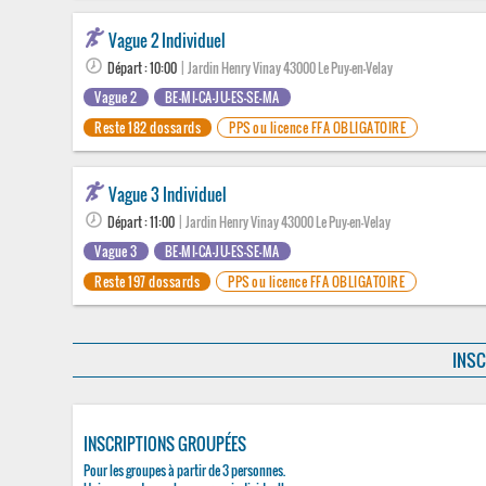
Vague 2 Individuel
Départ : 10:00
| Jardin Henry Vinay 43000 Le Puy-en-Velay
Vague 2
BE-MI-CA-JU-ES-SE-MA
Reste 182 dossards
PPS ou licence FFA OBLIGATOIRE
Vague 3 Individuel
Départ : 11:00
| Jardin Henry Vinay 43000 Le Puy-en-Velay
Vague 3
BE-MI-CA-JU-ES-SE-MA
Reste 197 dossards
PPS ou licence FFA OBLIGATOIRE
INSC
INSCRIPTIONS GROUPÉES
Pour les groupes à partir de 3 personnes.