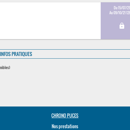
Du 15/07/21
Au 09/10/21 12
lock
INFOS PRATIQUES
onibles)
CHRONO PUCES
Nos prestations