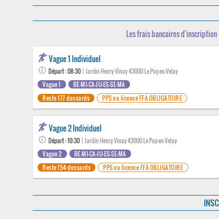
Les frais bancaires d'inscription 
Vague 1 Individuel
Départ : 08:30
| Jardin Henry Vinay 43000 Le Puy-en-Velay
Vague 1
BE-MI-CA-JU-ES-SE-MA
Reste 177 dossards
PPS ou licence FFA OBLIGATOIRE
Vague 2 Individuel
Départ : 10:30
| Jardin Henry Vinay 43000 Le Puy-en-Velay
Vague 2
BE-MI-CA-JU-ES-SE-MA
Reste 154 dossards
PPS ou licence FFA OBLIGATOIRE
INSC