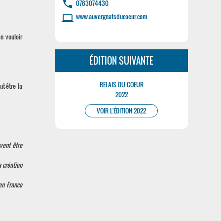
phone
0783074430
www.auvergnatsducoeur.com
laptop
n vouloir
ÉDITION SUIVANTE
RELAIS DU COEUR
t-être la
2022
VOIR L'ÉDITION 2022
vent être
 création
en France