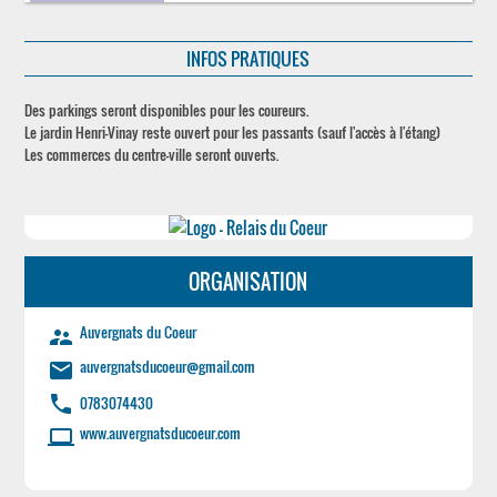
INFOS PRATIQUES
Des parkings seront disponibles pour les coureurs.
Le jardin Henri-Vinay reste ouvert pour les passants (sauf l'accès à l'étang)
Les commerces du centre-ville seront ouverts.
ORGANISATION
Auvergnats du Coeur
supervisor_account
auvergnatsducoeur@gmail.com
email
phone
0783074430
www.auvergnatsducoeur.com
laptop