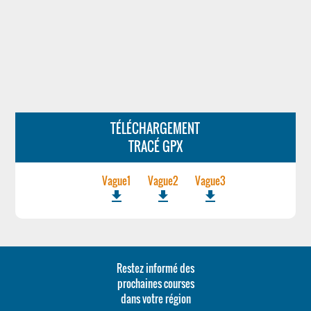
TÉLÉCHARGEMENT
TRACÉ GPX
Vague1
Vague2
Vague3
file_download
file_download
file_download
Restez informé des
prochaines courses
dans votre région