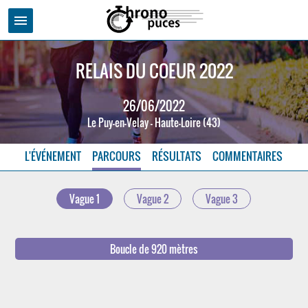
menu
RELAIS DU COEUR 2022
26/06/2022
Le Puy-en-Velay - Haute-Loire (43)
L'ÉVÉNEMENT
PARCOURS
RÉSULTATS
COMMENTAIRES
Vague 1
Vague 2
Vague 3
Boucle de 920 mètres