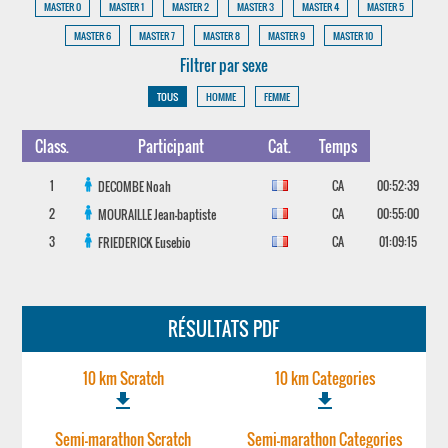
MASTER 0
MASTER 1
MASTER 2
MASTER 3
MASTER 4
MASTER 5
MASTER 6
MASTER 7
MASTER 8
MASTER 9
MASTER 10
Filtrer par sexe
TOUS
HOMME
FEMME
Class.
Participant
Cat.
Temps
1
CA
00:52:39
DECOMBE
Noah
2
CA
00:55:00
MOURAILLE
Jean-baptiste
3
CA
01:09:15
FRIEDERICK
Eusebio
RÉSULTATS PDF
10 km Scratch
10 km Categories
file_download
file_download
Semi-marathon Scratch
Semi-marathon Categories