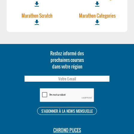
file_download
file_download
Marathon Scratch
Marathon Categories
file_download
file_download
Restez informé des
prochaines courses
dans votre région
CHRONO PUCES