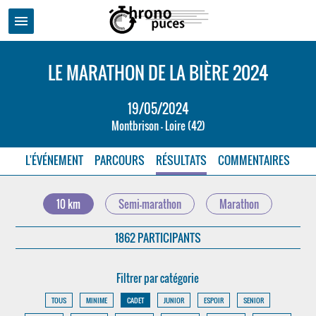
menu
LE MARATHON DE LA BIÈRE 2024
19/05/2024
Montbrison - Loire (42)
L'ÉVÉNEMENT
PARCOURS
RÉSULTATS
COMMENTAIRES
10 km
Semi-marathon
Marathon
1862 PARTICIPANTS
Filtrer par catégorie
TOUS
MINIME
CADET
JUNIOR
ESPOIR
SENIOR