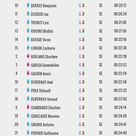
10
SE
00:20:12
BERRAT
Benjamin
11
SE
00:20:24
DUSSUD
Leo
12
SE
00:21:00
TRONCY
Loic
13
SE
00:21:50
RIVOIRE
Mathis
14
SE
00:22:18
BOUGIE
Yoran
15
SE
00:22:38
LONGIN
Zacharie
2
SE
00:22:38
BERLAND
Charlene
3
SE
00:22:53
GARCIA
Gwendoline
4
SE
00:22:54
GAUDIN
Anais
16
SE
00:22:58
DUVERNAY
Axel
17
SE
00:23:32
PERA
Thibault
18
SE
00:23:50
DUPERRAY
Arnaud
5
SE
00:24:14
CHAMBARD
Charline
19
SE
00:24:26
GOKELAERE
Maxime
20
SE
00:24:41
GIRARD
Antoine
21
SE
00:24:49
PERRIER
Guillaume