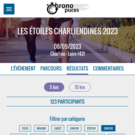
menu
LES ÉTOILES CHARLIENDINES 2023
08/09/2023
Charlieu - Loire (42)
L'ÉVÉNEMENT
PARCOURS
RÉSULTATS
COMMENTAIRES
5 km
10 km
123 PARTICIPANTS
Filtrer par catégorie
TOUS
MINIME
CADET
JUNIOR
ESPOIR
SENIOR