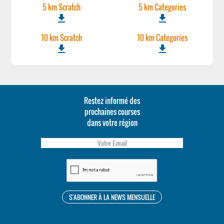
5 km Scratch
5 km Categories
file_download
file_download
10 km Scratch
10 km Categories
file_download
file_download
Restez informé des
prochaines courses
dans votre région