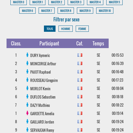
MASTER 0
MASTER 1
MASTER 2
MASTER 3
MASTER 4
MASTER 5
MASTER 6
MASTER 7
MASTER 8
MASTER 9
MASTER 10
Filtrer par sexe
TOUS
HOMME
FEMME
Class.
Participant
Cat.
Temps
1
SE
00:15:53
DURY
Aymeric
2
SE
00:16:39
MONCORGE
Arthur
3
SE
00:16:48
PAJOT
Raphael
4
SE
00:17:23
ROUSSEAU
Gregoire
5
SE
00:18:04
MORLOT
Kevin
6
SE
00:18:18
DUFLOS
Sebastien
7
SE
00:18:22
DAZY
Mathieu
1
SE
00:19:14
GARDETTE
Amelia
8
SE
00:19:24
GAILLARD
Jordan
9
SE
00:19:24
SERVAJEAN
Remy