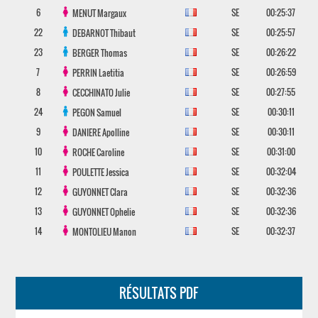
6
SE
00:25:37
MENUT
Margaux
22
SE
00:25:57
DEBARNOT
Thibaut
23
SE
00:26:22
BERGER
Thomas
7
SE
00:26:59
PERRIN
Laetitia
8
SE
00:27:55
CECCHINATO
Julie
24
SE
00:30:11
PEGON
Samuel
9
SE
00:30:11
DANIERE
Apolline
10
SE
00:31:00
ROCHE
Caroline
11
SE
00:32:04
POULETTE
Jessica
12
SE
00:32:36
GUYONNET
Clara
13
SE
00:32:36
GUYONNET
Ophelie
14
SE
00:32:37
MONTOLIEU
Manon
RÉSULTATS PDF