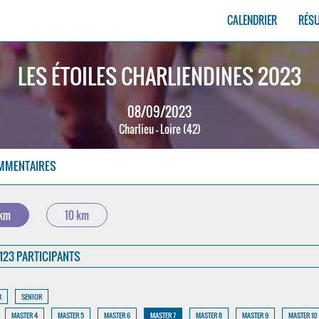
CALENDRIER
RÉS
LES ÉTOILES CHARLIENDINES 2023
08/09/2023
Charlieu - Loire (42)
MMENTAIRES
 km
10 km
123 PARTICIPANTS
R
SENIOR
MASTER 4
MASTER 5
MASTER 6
MASTER 7
MASTER 8
MASTER 9
MASTER 10