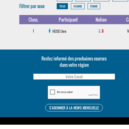
Filtrer par sexe
TOUS
HOMME
FEMME
Class.
Participant
Nation
C
1
HEISE
Uwe
Restez informé des prochaines courses
dans votre région