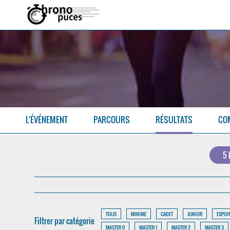
L'ÉVÉNEMENT
PARCOURS
RÉSULTATS
CO
5
TOUS
MINIME
CADET
JUNIOR
ESPOI
Filtrer par catégorie
MASTER 0
MASTER 1
MASTER 2
MASTER 3