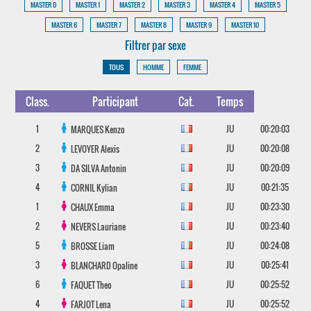
MASTER 0
MASTER 1
MASTER 2
MASTER 3
MASTER 4
MASTER 5
MASTER 6
MASTER 7
MASTER 8
MASTER 9
MASTER 10
Filtrer par sexe
TOUS
HOMME
FEMME
Class.
Participant
Cat.
Temps
1
JU
00:20:03
MARQUES
Kenzo
2
JU
00:20:08
LEVOYER
Alexis
3
JU
00:20:09
DA SILVA
Antonin
4
JU
00:21:35
CORNIL
Kylian
1
JU
00:23:30
CHAUX
Emma
2
JU
00:23:40
NEVERS
Lauriane
5
JU
00:24:08
BROSSE
Liam
3
JU
00:25:41
BLANCHARD
Opaline
6
JU
00:25:52
FAQUET
Theo
4
JU
00:25:52
FARJOT
Lena