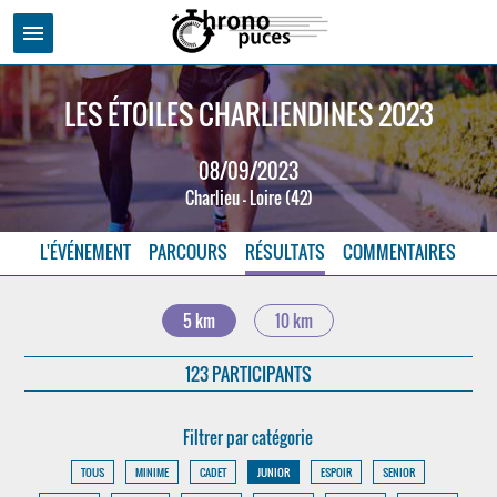
menu
LES ÉTOILES CHARLIENDINES 2023
08/09/2023
Charlieu - Loire (42)
L'ÉVÉNEMENT
PARCOURS
RÉSULTATS
COMMENTAIRES
5 km
10 km
123 PARTICIPANTS
Filtrer par catégorie
TOUS
MINIME
CADET
JUNIOR
ESPOIR
SENIOR